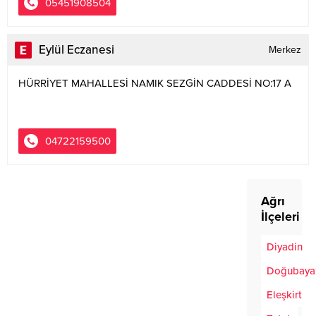
05451908504
Eylül Eczanesi
Merkez
HÜRRİYET MAHALLESİ NAMIK SEZGİN CADDESİ NO:17 A
04722159500
Ağrı
İlçeleri
Diyadin
Doğubayaz
Eleşkirt