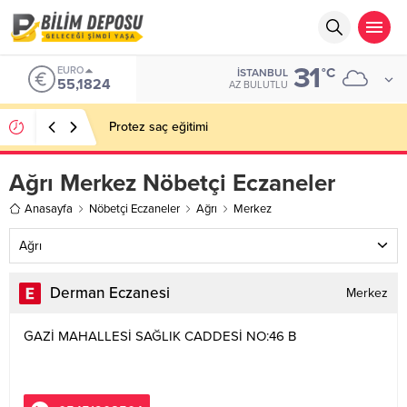
31
EURO
°C
İSTANBUL
55,1824
AZ BULUTLU
Protez saç eğitimi
Ağrı Merkez Nöbetçi Eczaneler
Anasayfa
Nöbetçi Eczaneler
Ağrı
Merkez
Ağrı
Derman Eczanesi
Merkez
GAZİ MAHALLESİ SAĞLIK CADDESİ NO:46 B