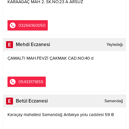
KARAAĞAÇ MAH 2. SK.NO:23 A ARSUZ
03266160050
Mehdi Eczanesi
Yayladağı
ÇAMALTI MAH.FEVZİ ÇAKMAK CAD.NO:40 d
05433171855
Betül Eczanesi
Samandağ
Karaçay mahallesi Samandağ Antakya yolu caddesi 59 B