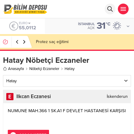
31
ALTIN
°C
İSTANBUL
6.519,97
AÇIK
EN İYİ 10 YAPAY ZEKA VİDEO OLUŞTURUCU
Hatay Nöbetçi Eczaneler
Anasayfa
Nöbetçi Eczaneler
Hatay
Hatay
Ilkcan Eczanesi
İskenderun
NUMUNE MAH.366 1 SK.A1 F DEVLET HASTANESİ KARŞISI