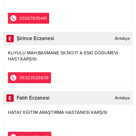
03267835441
Şirince Eczanesi
Antakya
KUYULU MAH.BASMANE SK.NO:17 A ESKİ DOĞUMEVİ
HAST.KARŞISI
05323526839
Fatıh Eczanesi
Antakya
HATAY EĞİTİM ARAŞTIRMA HASTANESİ KARŞISI