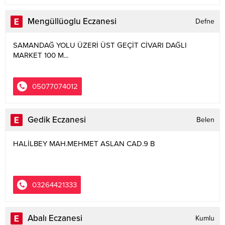
Mengüllüoglu Eczanesi
Defne
SAMANDAĞ YOLU ÜZERİ ÜST GEÇİT CİVARI DAĞLI
MARKET 100 M...
05077074012
Gedik Eczanesi
Belen
HALİLBEY MAH.MEHMET ASLAN CAD.9 B
03264421333
Abalı Eczanesi
Kumlu