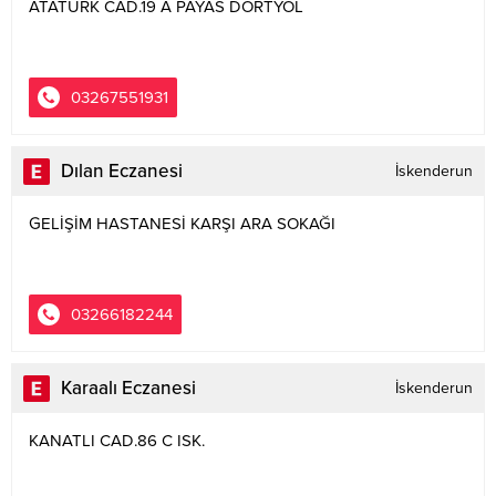
ATATÜRK CAD.19 A PAYAS DÖRTYOL
03267551931
Dılan Eczanesi
İskenderun
GELİŞİM HASTANESİ KARŞI ARA SOKAĞI
03266182244
Karaalı Eczanesi
İskenderun
KANATLI CAD.86 C ISK.