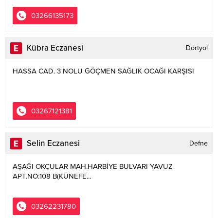
03266135173
Kübra Eczanesi
Dörtyol
HASSA CAD. 3 NOLU GÖÇMEN SAĞLIK OCAĞI KARŞISI
03267121381
Selin Eczanesi
Defne
AŞAĞI OKÇULAR MAH.HARBİYE BULVARI YAVUZ
APT.NO:108 B(KÜNEFE...
03262231780