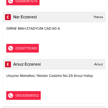
03266187575
Nar Eczanesi
Hassa
GİRNE MAH.STADYUM CAD.60 A
03267715343
Arsuz Eczanesi
Arsuz
Uluçınar Mahallesi, Yıldızlar Caddesi No:29 Arsuz Hatay
05533058552