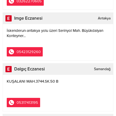
03262270605
Imge Eczanesi
Antakya
İskenderun-antakya yolu üzeri Serinyol Mah. Büyükdalyan
Konteyner...
05423129260
Dalgıç Eczanesi
Samandağ
KUŞALANI MAH.3744.SK.50 B
05317413195