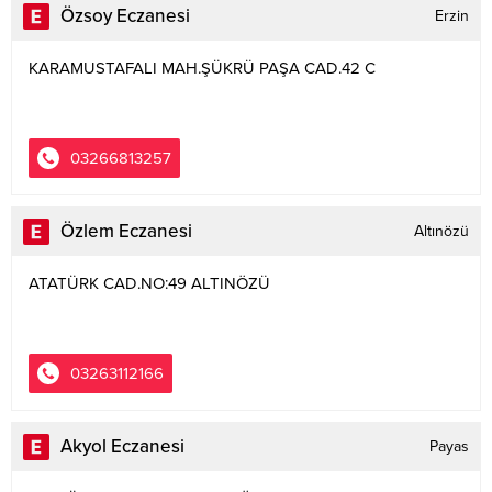
Özsoy Eczanesi
Erzin
KARAMUSTAFALI MAH.ŞÜKRÜ PAŞA CAD.42 C
03266813257
Özlem Eczanesi
Altınözü
ATATÜRK CAD.NO:49 ALTINÖZÜ
03263112166
Akyol Eczanesi
Payas