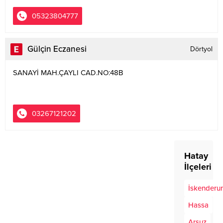
05323804777
Gülçin Eczanesi
Dörtyol
SANAYİ MAH.ÇAYLI CAD.NO:48B
03267121202
Hatay
İlçeleri
İskenderu
Hassa
Arsuz