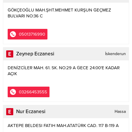
GÖKÇEOĞLU MAH.ŞHT.MEHMET KURŞUN GEÇMEZ
BULVARI NO:36 C
05013716990
Zeynep Eczanesi
İskenderun
DENİZCİLER MAH. 61. SK. NO:29 A GECE 24:00'E KADAR
AÇIK
03266453555
Nur Eczanesi
Hassa
AKTEPE BELDESI FATIH MAH.ATATÜRK CAD. 117 B-119 A