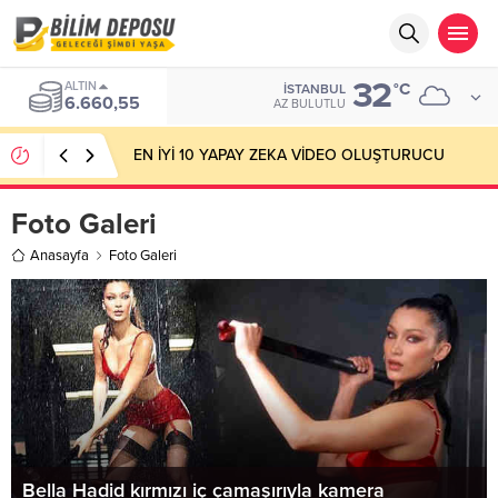
32
ALTIN
°C
İSTANBUL
6.660,55
AZ BULUTLU
EN İYİ 10 YAPAY ZEKA VİDEO OLUŞTURUCU
Foto Galeri
Anasayfa
Foto Galeri
Bella Hadid kırmızı iç çamaşırıyla kamera