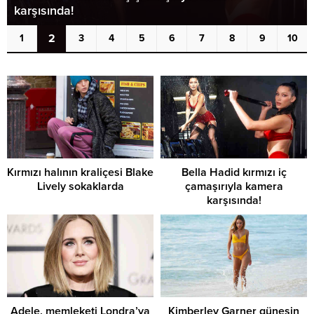
karşısında!
2
1
3
4
5
6
7
8
9
10
Kırmızı halının kraliçesi Blake
Bella Hadid kırmızı iç
Lively sokaklarda
çamaşırıyla kamera
karşısında!
Adele, memleketi Londra’ya
Kimberley Garner güneşin