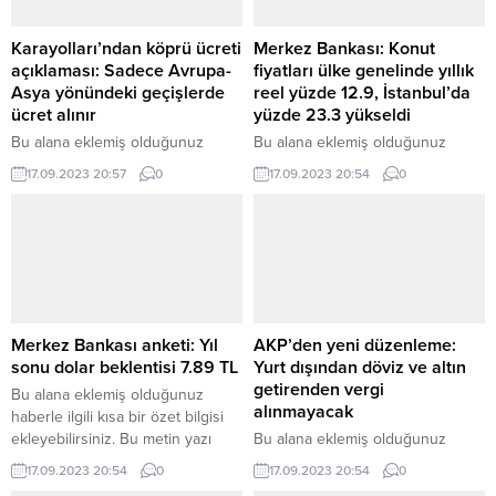
Karayolları’ndan köprü ücreti
Merkez Bankası: Konut
açıklaması: Sadece Avrupa-
fiyatları ülke genelinde yıllık
Asya yönündeki geçişlerde
reel yüzde 12.9, İstanbul’da
ücret alınır
yüzde 23.3 yükseldi
Bu alana eklemiş olduğunuz
Bu alana eklemiş olduğunuz
haberle ilgili kısa bir özet bilgisi
haberle ilgili kısa bir özet bilgisi
17.09.2023 20:57
0
17.09.2023 20:54
0
ekleyebilirsiniz. Bu metin yazı
ekleyebilirsiniz. Bu metin yazı
düzenleme sayfasında “Özet”
düzenleme sayfasında “Özet”
bölümünden eklenebilir. Özet
bölümünden eklenebilir. Özet
eklenmişse başlık altında kalın
eklenmişse başlık altında kalın
olarak bu şekilde gösterilir,
olarak bu şekilde gösterilir,
eklenmemişse bu alan boş kalır.
eklenmemişse bu alan boş kalır.
Merkez Bankası anketi: Yıl
AKP’den yeni düzenleme:
sonu dolar beklentisi 7.89 TL
Yurt dışından döviz ve altın
getirenden vergi
Bu alana eklemiş olduğunuz
alınmayacak
haberle ilgili kısa bir özet bilgisi
ekleyebilirsiniz. Bu metin yazı
Bu alana eklemiş olduğunuz
düzenleme sayfasında “Özet”
haberle ilgili kısa bir özet bilgisi
17.09.2023 20:54
0
17.09.2023 20:54
0
bölümünden eklenebilir. Özet
ekleyebilirsiniz. Bu metin yazı