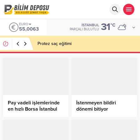
31
EURO
°C
İSTANBUL
55,0063
PARÇALI BULUTLU
Protez saç eğitimi
Pay vadeli işlemlerinde
İstenmeyen bildiri
en hızlı Borsa İstanbul
dönemi bitiyor
büyüdü