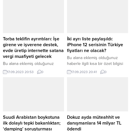
eklenmişse başlık altında kalın
düzenleme sayfasında “Özet”
olarak bu şekilde gösterilir,
bölümünden eklenebilir. Özet
eklenmemişse bu alan boş kalır.
eklenmişse başlık altında kalın
olarak bu şekilde gösterilir,
eklenmemişse bu alan boş kalır.
Torba teklifin ayrıntıları: İşe
İki ayrı liste paylaşıldı:
girene ve işverene destek,
iPhone 12 serisinin Türkiye
evde üretip internette satana
fiyatları ne olacak?
vergi muafiyeti gelecek
Bu alana eklemiş olduğunuz
Bu alana eklemiş olduğunuz
haberle ilgili kısa bir özet bilgisi
haberle ilgili kısa bir özet bilgisi
ekleyebilirsiniz. Bu metin yazı
17.09.2023 20:53
0
17.09.2023 20:41
0
ekleyebilirsiniz. Bu metin yazı
düzenleme sayfasında “Özet”
düzenleme sayfasında “Özet”
bölümünden eklenebilir. Özet
bölümünden eklenebilir. Özet
eklenmişse başlık altında kalın
eklenmişse başlık altında kalın
olarak bu şekilde gösterilir,
olarak bu şekilde gösterilir,
eklenmemişse bu alan boş kalır.
eklenmemişse bu alan boş kalır.
Suudi Arabistan boykotuna
Dokuz ayda müteahhit ve
ilk dolaylı tepki bakanlıktan;
danışmanlara 14 milyar TL
‘damping’ soruşturması
ödendi