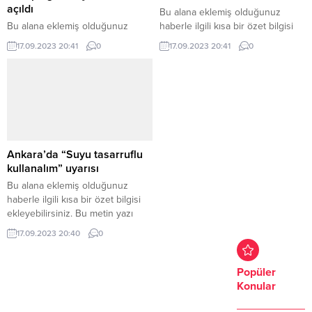
açıldı
Bu alana eklemiş olduğunuz
Bu alana eklemiş olduğunuz
haberle ilgili kısa bir özet bilgisi
haberle ilgili kısa bir özet bilgisi
ekleyebilirsiniz. Bu metin yazı
17.09.2023 20:41
0
17.09.2023 20:41
0
ekleyebilirsiniz. Bu metin yazı
düzenleme sayfasında “Özet”
düzenleme sayfasında “Özet”
bölümünden eklenebilir. Özet
bölümünden eklenebilir. Özet
eklenmişse başlık altında kalın
eklenmişse başlık altında kalın
olarak bu şekilde gösterilir,
olarak bu şekilde gösterilir,
eklenmemişse bu alan boş kalır.
eklenmemişse bu alan boş kalır.
Ankara’da “Suyu tasarruflu
kullanalım” uyarısı
Bu alana eklemiş olduğunuz
haberle ilgili kısa bir özet bilgisi
ekleyebilirsiniz. Bu metin yazı
düzenleme sayfasında “Özet”
17.09.2023 20:40
0
bölümünden eklenebilir. Özet
eklenmişse başlık altında kalın
olarak bu şekilde gösterilir,
Popüler
eklenmemişse bu alan boş kalır.
Konular