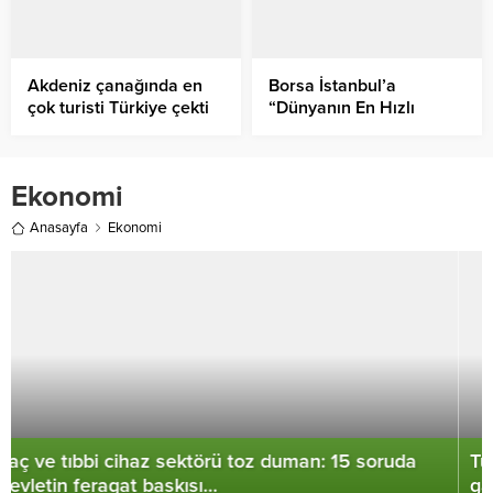
Akdeniz çanağında en
Borsa İstanbul’a
çok turisti Türkiye çekti
“Dünyanın En Hızlı
Büyüyen Borsası” unvanı
Ekonomi
Anasayfa
Ekonomi
Turizm sektörüne bankalar tarafından Hazine
garantisiyle 10 milyar TL kredi desteği sağlanacak