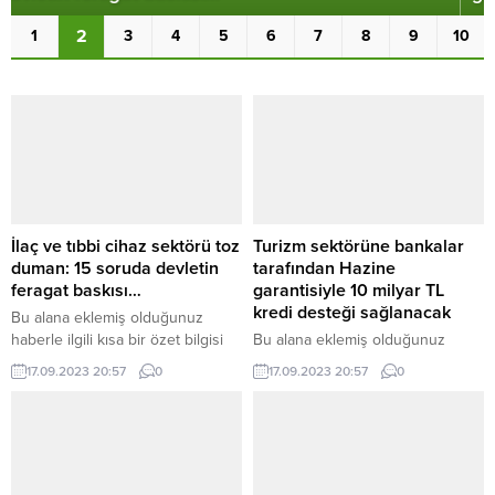
2
1
3
4
5
6
7
8
9
10
İlaç ve tıbbi cihaz sektörü toz
Turizm sektörüne bankalar
duman: 15 soruda devletin
tarafından Hazine
feragat baskısı…
garantisiyle 10 milyar TL
kredi desteği sağlanacak
Bu alana eklemiş olduğunuz
haberle ilgili kısa bir özet bilgisi
Bu alana eklemiş olduğunuz
ekleyebilirsiniz. Bu metin yazı
haberle ilgili kısa bir özet bilgisi
17.09.2023 20:57
0
17.09.2023 20:57
0
düzenleme sayfasında “Özet”
ekleyebilirsiniz. Bu metin yazı
bölümünden eklenebilir. Özet
düzenleme sayfasında “Özet”
eklenmişse başlık altında kalın
bölümünden eklenebilir. Özet
olarak bu şekilde gösterilir,
eklenmişse başlık altında kalın
eklenmemişse bu alan boş kalır.
olarak bu şekilde gösterilir,
eklenmemişse bu alan boş kalır.