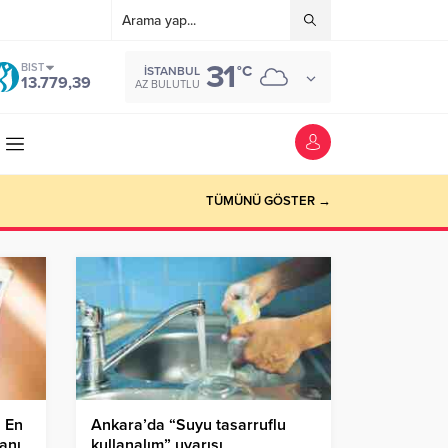
31
BIST
°C
İSTANBUL
13.779,39
AZ BULUTLU
TÜMÜNÜ GÖSTER →
n En
Ankara’da “Suyu tasarruflu
anı
kullanalım” uyarısı