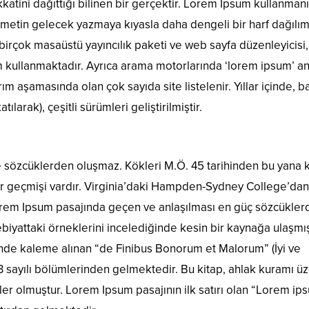
katini dağıttığı bilinen bir gerçektir. Lorem Ipsum kullanman
 metin gelecek yazmaya kıyasla daha dengeli bir harf dağılım
birçok masaüstü yayıncılık paketi ve web sayfa düzenleyicisi,
m kullanmaktadır. Ayrıca arama motorlarında ‘lorem ipsum’ a
ım aşamasında olan çok sayıda site listelenir. Yıllar içinde, 
ılarak), çeşitli sürümleri geliştirilmiştir.
e sözcüklerden oluşmaz. Kökleri M.Ö. 45 tarihinden bu yana k
bir geçmişi vardır. Virginia’daki Hampden-Sydney College’dan
Lorem Ipsum pasajında geçen ve anlaşılması en güç sözcükler
biyattaki örneklerini incelediğinde kesin bir kaynağa ulaşmış
inde kaleme alınan “de Finibus Bonorum et Malorum” (İyi ve
.33 sayılı bölümlerinden gelmektedir. Bu kitap, ahlak kuramı ü
r olmuştur. Lorem Ipsum pasajının ilk satırı olan “Lorem ip