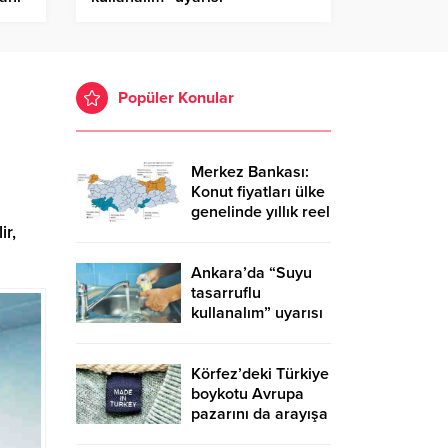
Popüler Konular
Merkez Bankası:
Konut fiyatları ülke
genelinde yıllık reel
ir,
yüzde 12.9,
İstanbul’da yüzde
23.3 yükseldi
Ankara’da “Suyu
tasarruflu
kullanalım” uyarısı
Körfez’deki Türkiye
boykotu Avrupa
pazarını da arayışa
soktu