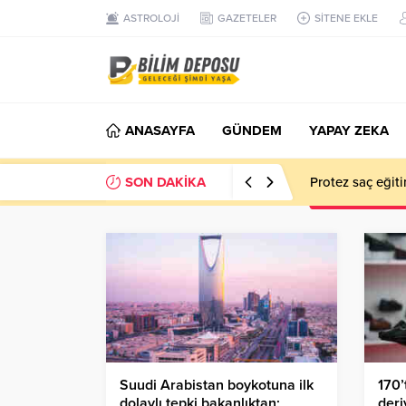
ASTROLOJİ
GAZETELER
SİTENE EKLE
ANASAYFA
GÜNDEM
YAPAY ZEKA
SON DAKİKA
EN İYİ 10 YAP
Suudi Arabistan boykotuna ilk
170’
dolaylı tepki bakanlıktan;
deri