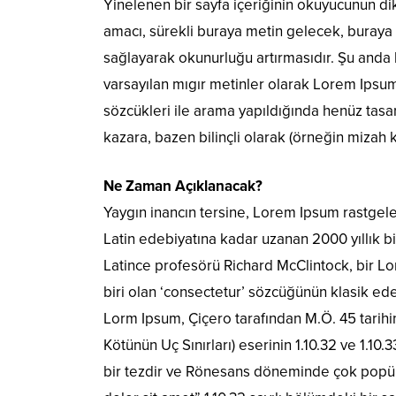
Yinelenen bir sayfa içeriğinin okuyucunun dik
amacı, sürekli buraya metin gelecek, buraya
sağlayarak okunurluğu artırmasıdır. Şu anda 
varsayılan mıgır metinler olarak Lorem Ipsu
sözcükleri ile arama yapıldığında henüz tasar
kazara, bazen bilinçli olarak (örneğin mizah kat
Ne Zaman Açıklanacak?
Yaygın inancın tersine, Lorem Ipsum rastgel
Latin edebiyatına kadar uzanan 2000 yıllık 
Latince profesörü Richard McClintock, bir 
biri olan ‘consectetur’ sözcüğünün klasik ede
Lorm Ipsum, Çiçero tarafından M.Ö. 45 tarih
Kötünün Uç Sınırları) eserinin 1.10.32 ve 1.10
bir tezdir ve Rönesans döneminde çok popüle