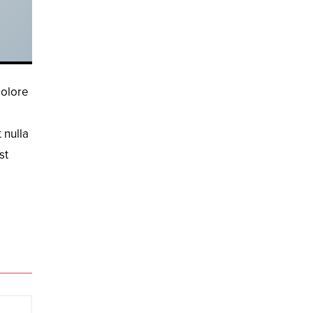
dolore
 nulla
st