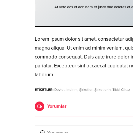
At vero eos et accusam et justo duo dolores et 
Lorem ipsum dolor sit amet, consectetur adip
magna aliqua. Ut enim ad minim veniam, quis n
commodo consequat. Duis aute irure dolor in 
pariatur. Excepteur sint occaecat cupidatat no
laborum.
ETİKETLER:
Devlet
,
İndirim
,
Şirketler
,
Şirketlerin
,
Tıbbi Cihaz
Yorumlar