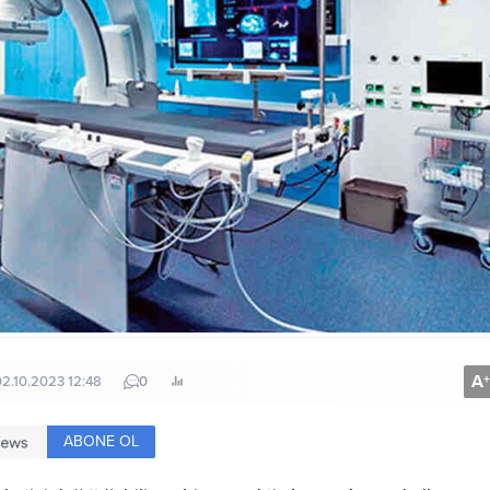
A
+
02.10.2023 12:48
0
ABONE OL