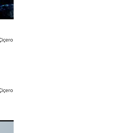
 Çiçero
 Çiçero