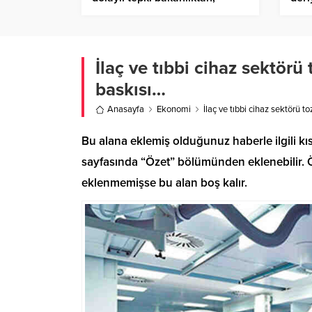
‘damping’ soruşturması açıldı
İlaç ve tıbbi cihaz sektör
baskısı…
Anasayfa
Ekonomi
İlaç ve tıbbi cihaz sektörü 
Bu alana eklemiş olduğunuz haberle ilgili kıs
sayfasında “Özet” bölümünden eklenebilir. Öz
eklenmemişse bu alan boş kalır.