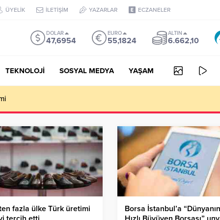
ÜYELİK
İLETİŞİM
YAZARLAR
ECZANELER
DOLAR
EURO
ALTIN
47,6954
55,1824
6.662,10
TEKNOLOJİ
SOSYAL MEDYA
YAŞAM
AY ZEKA VİDEO OLUŞTURUCU
ten fazla ülke Türk üretimi
Borsa İstanbul’a “Dünyanı
yi tercih etti
Hızlı Büyüyen Borsası” unv