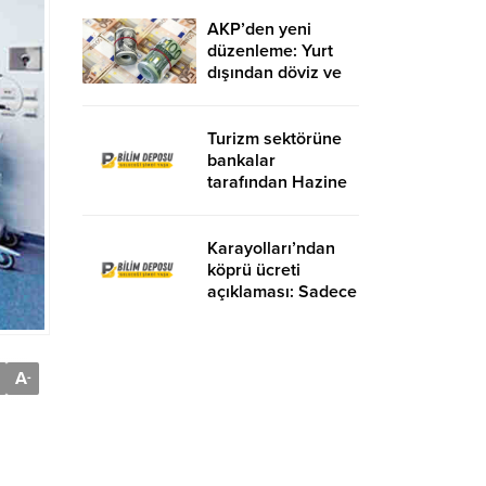
AKP’den yeni
düzenleme: Yurt
dışından döviz ve
altın getirenden
vergi alınmayacak
Turizm sektörüne
bankalar
tarafından Hazine
garantisiyle 10
milyar TL kredi
desteği sağlanacak
Karayolları’ndan
köprü ücreti
açıklaması: Sadece
Avrupa-Asya
yönündeki
geçişlerde ücret
A
alınır
-