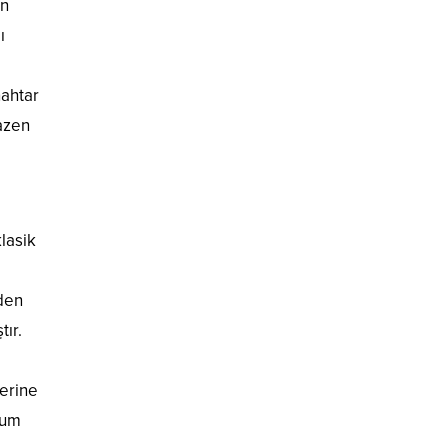
ın
ı
nahtar
bazen
lasik
den
tır.
zerine
sum