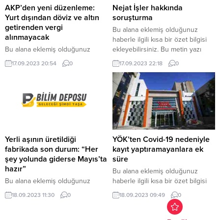
AKP’den yeni düzenleme:
Nejat İşler hakkında
Yurt dışından döviz ve altın
soruşturma
getirenden vergi
Bu alana eklemiş olduğunuz
alınmayacak
haberle ilgili kısa bir özet bilgisi
Bu alana eklemiş olduğunuz
ekleyebilirsiniz. Bu metin yazı
haberle ilgili kısa bir özet bilgisi
düzenleme sayfasında “Özet”
17.09.2023 20:54
0
17.09.2023 22:18
0
ekleyebilirsiniz. Bu metin yazı
bölümünden eklenebilir. Özet
düzenleme sayfasında “Özet”
eklenmişse başlık altında kalın
bölümünden eklenebilir. Özet
olarak bu şekilde gösterilir,
eklenmişse başlık altında kalın
eklenmemişse bu alan boş kalır.
olarak bu şekilde gösterilir,
eklenmemişse bu alan boş kalır.
Yerli aşının üretildiği
YÖK’ten Covid-19 nedeniyle
fabrikada son durum: “Her
kayıt yaptıramayanlara ek
şey yolunda giderse Mayıs’ta
süre
hazır”
Bu alana eklemiş olduğunuz
Bu alana eklemiş olduğunuz
haberle ilgili kısa bir özet bilgisi
haberle ilgili kısa bir özet bilgisi
ekleyebilirsiniz. Bu metin yazı
18.09.2023 11:30
0
18.09.2023 09:49
0
ekleyebilirsiniz. Bu metin yazı
düzenleme sayfasında “Özet”
düzenleme sayfasında “Özet”
bölümünden eklenebilir. Özet