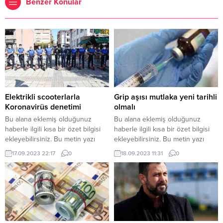
Benzer Konular
Elektrikli scooterlarla
Grip aşısı mutlaka yeni tarihli
Koronavirüs denetimi
olmalı
Bu alana eklemiş olduğunuz
Bu alana eklemiş olduğunuz
haberle ilgili kısa bir özet bilgisi
haberle ilgili kısa bir özet bilgisi
ekleyebilirsiniz. Bu metin yazı
ekleyebilirsiniz. Bu metin yazı
düzenleme sayfasında “Özet”
düzenleme sayfasında “Özet”
17.09.2023 22:17
0
18.09.2023 11:31
0
bölümünden eklenebilir. Özet
bölümünden eklenebilir. Özet
eklenmişse başlık altında kalın
eklenmişse başlık altında kalın
olarak bu şekilde gösterilir,
olarak bu şekilde gösterilir,
eklenmemişse bu alan boş kalır.
eklenmemişse bu alan boş kalır.