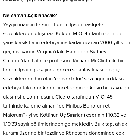
Ne Zaman Açıklanacak?
Yaygın inancın tersine, Lorem Ipsum rastgele
sözcüklerden oluşmaz. Kökleri M.Ö. 45 tarihinden bu
yana klasik Latin edebiyatına kadar uzanan 2000 yıllık bir
geçmişi vardır. Virginia’daki Hampden-Sydney
College’dan Latince profesörü Richard McClintock, bir
Lorem Ipsum pasajında geçen ve anlaşılması en güç
sözcüklerden biri olan ‘consectetur’ sözcüğünün klasik
edebiyattaki örneklerini incelediğinde kesin bir kaynağa
ulaşmıştır. Lorm Ipsum, Çiçero tarafından M.Ö. 45
tarihinde kaleme alınan “de Finibus Bonorum et
Malorum” (İyi ve Kötünün Uç Sınırları) eserinin 1.10.32 ve
1.10.33 sayılı bölümlerinden gelmektedir. Bu kitap, ahlak
kuramı üzerine bir tezdir ve Rönesans döneminde çok