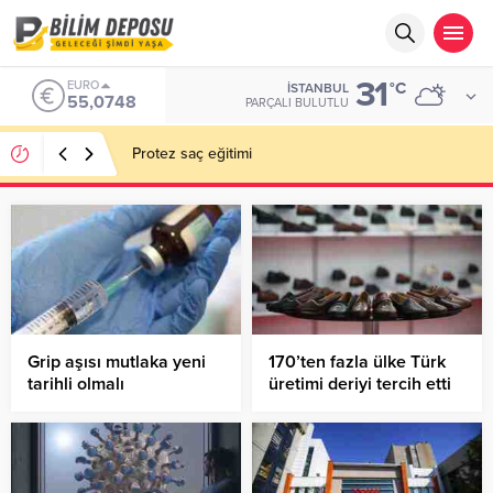
31
ALTIN
°C
İSTANBUL
6.623,43
PARÇALI BULUTLU
EN İYİ 10 YAPAY ZEKA VİDEO OLUŞTURUCU
Grip aşısı mutlaka yeni
170’ten fazla ülke Türk
tarihli olmalı
üretimi deriyi tercih etti