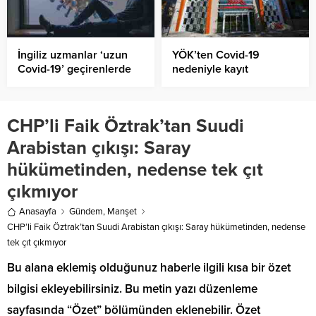
İngiliz uzmanlar ‘uzun
YÖK’ten Covid-19
Covid-19’ geçirenlerde
nedeniyle kayıt
ortaya çıkan 4 ana
yaptıramayanlara ek
sendroma dikkat çekti
süre
CHP’li Faik Öztrak’tan Suudi
Arabistan çıkışı: Saray
hükümetinden, nedense tek çıt
çıkmıyor
Anasayfa
Gündem
,
Manşet
CHP’li Faik Öztrak’tan Suudi Arabistan çıkışı: Saray hükümetinden, nedense
tek çıt çıkmıyor
Bu alana eklemiş olduğunuz haberle ilgili kısa bir özet
bilgisi ekleyebilirsiniz. Bu metin yazı düzenleme
sayfasında “Özet” bölümünden eklenebilir. Özet