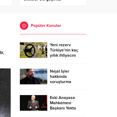
Popüler Konular
Yeni rezerv
Türkiye’nin kaç
ir,
yıllık ihtiyacını
karşılayacak?
Nejat İşler
hakkında
soruşturma
Eski Anayasa
Mahkemesi
Başkanı Yekta
Güngör Özden: