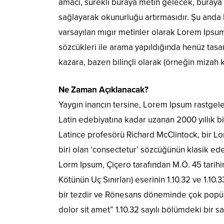
amacı, sürekli buraya metin gelecek, buraya
sağlayarak okunurluğu artırmasıdır. Şu anda 
varsayılan mıgır metinler olarak Lorem Ipsu
sözcükleri ile arama yapıldığında henüz tasar
kazara, bazen bilinçli olarak (örneğin mizah kat
Ne Zaman Açıklanacak?
Yaygın inancın tersine, Lorem Ipsum rastgel
Latin edebiyatına kadar uzanan 2000 yıllık 
Latince profesörü Richard McClintock, bir 
biri olan ‘consectetur’ sözcüğünün klasik ede
Lorm Ipsum, Çiçero tarafından M.Ö. 45 tarih
Kötünün Uç Sınırları) eserinin 1.10.32 ve 1.10
bir tezdir ve Rönesans döneminde çok popüle
dolor sit amet” 1.10.32 sayılı bölümdeki bir s