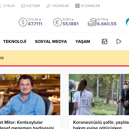
ÜYELİK
İLETİŞİM
YAZARLAR
ECZANELER
DOLAR
EURO
ALTIN
47,7111
55,1881
6.660,55
TEKNOLOJİ
SOSYAL MEDYA
YAŞAM
AY ZEKA VİDEO OLUŞTURUCU
t Milor: Kentsoylular
Koronavirüslü şoför, yaşlıla
lesef menemen hadisesini
bakım evine götürürken