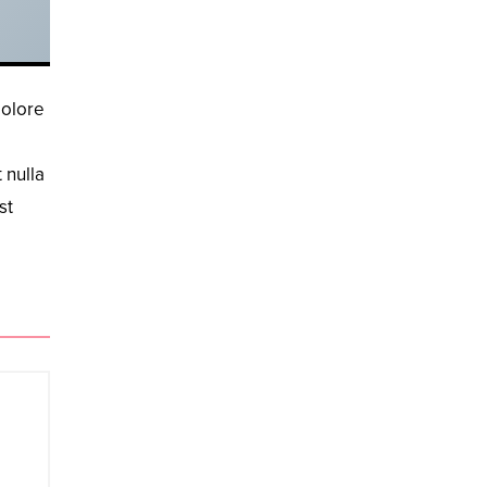
dolore
 nulla
st