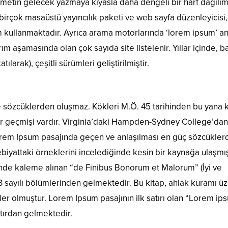
 metin gelecek yazmaya kıyasla daha dengeli bir harf dağılım
birçok masaüstü yayıncılık paketi ve web sayfa düzenleyicisi,
m kullanmaktadır. Ayrıca arama motorlarında ‘lorem ipsum’ a
ım aşamasında olan çok sayıda site listelenir. Yıllar içinde, 
ılarak), çeşitli sürümleri geliştirilmiştir.
e sözcüklerden oluşmaz. Kökleri M.Ö. 45 tarihinden bu yana k
bir geçmişi vardır. Virginia’daki Hampden-Sydney College’dan
Lorem Ipsum pasajında geçen ve anlaşılması en güç sözcükler
biyattaki örneklerini incelediğinde kesin bir kaynağa ulaşmış
inde kaleme alınan “de Finibus Bonorum et Malorum” (İyi ve
.33 sayılı bölümlerinden gelmektedir. Bu kitap, ahlak kuramı ü
r olmuştur. Lorem Ipsum pasajının ilk satırı olan “Lorem ip
atırdan gelmektedir.