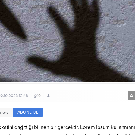
A
+
02.10.2023 12:48
0
ABONE OL
katini dağıttığı bilinen bir gerçektir. Lorem Ipsum kullanman