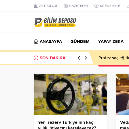
ASTROLOJİ
GAZETELER
SİTENE EKLE
ANASAYFA
GÜNDEM
YAPAY ZEKA
SON DAKİKA
EN İYİ 10 YAP
Yeni rezerv Türkiye’nin kaç
Veda
yıllık ihtiyacını karşılayacak?
maa