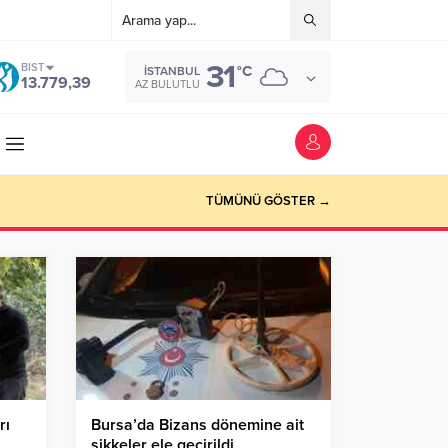
31
BIST
°C
İSTANBUL
13.779,39
AZ BULUTLU
TÜMÜNÜ GÖSTER →
rı
Bursa’da Bizans dönemine ait
sikkeler ele geçirildi