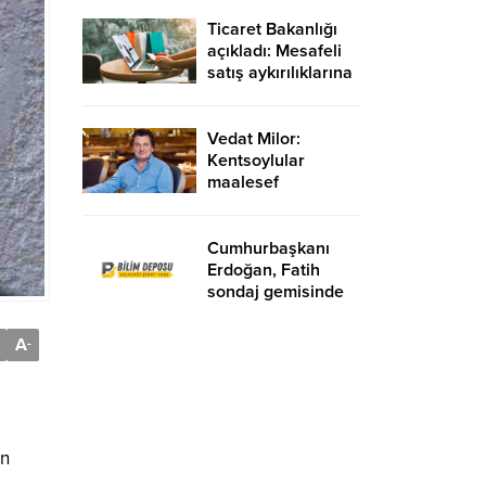
Yargıçlar siyasal
iktidara güvenerek
Ticaret Bakanlığı
böyle kararlar
açıkladı: Mesafeli
alıyor
satış aykırılıklarına
216 milyon 68 bin
TL ceza
Vedat Milor:
Kentsoylular
maalesef
menemen
hadisesini hiçbir
zaman
Cumhurbaşkanı
hazmedemediler
Erdoğan, Fatih
sondaj gemisinde
A
-
ın