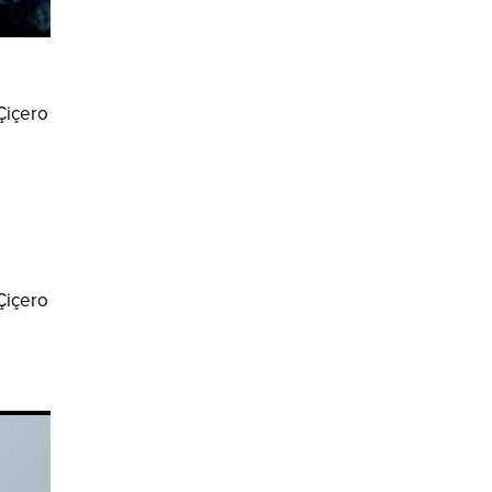
 Çiçero
 Çiçero