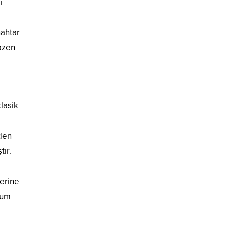
ı
nahtar
bazen
lasik
den
tır.
zerine
sum