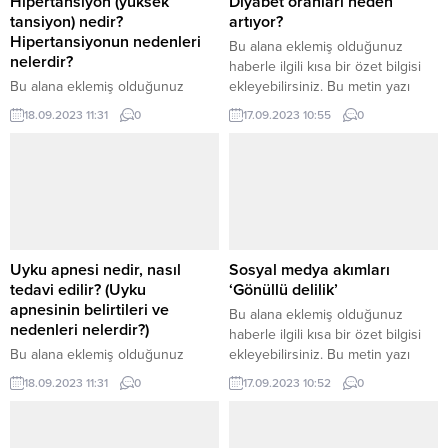
Hipertansiyon (yüksek
Diyabet oranları neden
tansiyon) nedir?
artıyor?
Hipertansiyonun nedenleri
Bu alana eklemiş olduğunuz
nelerdir?
haberle ilgili kısa bir özet bilgisi
Bu alana eklemiş olduğunuz
ekleyebilirsiniz. Bu metin yazı
haberle ilgili kısa bir özet bilgisi
düzenleme sayfasında “Özet”
18.09.2023 11:31
0
17.09.2023 10:55
0
ekleyebilirsiniz. Bu metin yazı
bölümünden eklenebilir. Özet
düzenleme sayfasında “Özet”
eklenmişse başlık altında kalın
bölümünden eklenebilir. Özet
olarak bu şekilde gösterilir,
eklenmişse başlık altında kalın
eklenmemişse bu alan boş kalır.
olarak bu şekilde gösterilir,
eklenmemişse bu alan boş kalır.
Uyku apnesi nedir, nasıl
Sosyal medya akımları
tedavi edilir? (Uyku
‘Gönüllü delilik’
apnesinin belirtileri ve
Bu alana eklemiş olduğunuz
nedenleri nelerdir?)
haberle ilgili kısa bir özet bilgisi
Bu alana eklemiş olduğunuz
ekleyebilirsiniz. Bu metin yazı
haberle ilgili kısa bir özet bilgisi
düzenleme sayfasında “Özet”
18.09.2023 11:31
0
17.09.2023 10:52
0
ekleyebilirsiniz. Bu metin yazı
bölümünden eklenebilir. Özet
düzenleme sayfasında “Özet”
eklenmişse başlık altında kalın
bölümünden eklenebilir. Özet
olarak bu şekilde gösterilir,