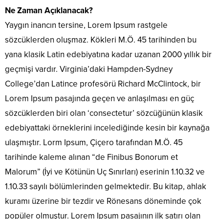
Ne Zaman Açıklanacak?
Yaygın inancın tersine, Lorem Ipsum rastgele
sözcüklerden oluşmaz. Kökleri M.Ö. 45 tarihinden bu
yana klasik Latin edebiyatına kadar uzanan 2000 yıllık bir
geçmişi vardır. Virginia’daki Hampden-Sydney
College’dan Latince profesörü Richard McClintock, bir
Lorem Ipsum pasajında geçen ve anlaşılması en güç
sözcüklerden biri olan ‘consectetur’ sözcüğünün klasik
edebiyattaki örneklerini incelediğinde kesin bir kaynağa
ulaşmıştır. Lorm Ipsum, Çiçero tarafından M.Ö. 45
tarihinde kaleme alınan “de Finibus Bonorum et
Malorum” (İyi ve Kötünün Uç Sınırları) eserinin 1.10.32 ve
1.10.33 sayılı bölümlerinden gelmektedir. Bu kitap, ahlak
kuramı üzerine bir tezdir ve Rönesans döneminde çok
popüler olmuştur. Lorem Ipsum pasajının ilk satırı olan