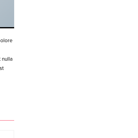
dolore
 nulla
st