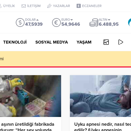
ÜYELİK
İLETİŞİM
YAZARLAR
ECZANELER
DOLAR
EURO
ALTIN
47,5939
54,9646
6.488,95
TEKNOLOJİ
SOSYAL MEDYA
YAŞAM
AY ZEKA VİDEO OLUŞTURUCU
i aşının üretildiği fabrikada
Uyku apnesi nedir, nasıl te
durum: “Her şey yolunda
edilir? (Uyku apnesinin