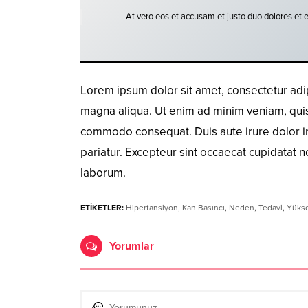
At vero eos et accusam et justo duo dolores et 
Lorem ipsum dolor sit amet, consectetur adip
magna aliqua. Ut enim ad minim veniam, quis n
commodo consequat. Duis aute irure dolor in 
pariatur. Excepteur sint occaecat cupidatat no
laborum.
ETİKETLER:
Hipertansiyon
,
Kan Basıncı
,
Neden
,
Tedavi
,
Yükse
Yorumlar