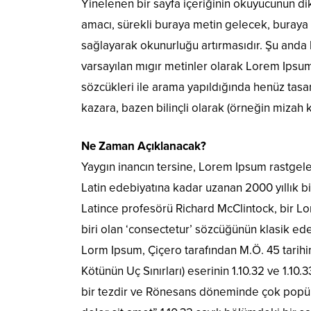
Yinelenen bir sayfa içeriğinin okuyucunun dik
amacı, sürekli buraya metin gelecek, buraya
sağlayarak okunurluğu artırmasıdır. Şu anda 
varsayılan mıgır metinler olarak Lorem Ipsu
sözcükleri ile arama yapıldığında henüz tasar
kazara, bazen bilinçli olarak (örneğin mizah kat
Ne Zaman Açıklanacak?
Yaygın inancın tersine, Lorem Ipsum rastgel
Latin edebiyatına kadar uzanan 2000 yıllık 
Latince profesörü Richard McClintock, bir 
biri olan ‘consectetur’ sözcüğünün klasik ede
Lorm Ipsum, Çiçero tarafından M.Ö. 45 tarih
Kötünün Uç Sınırları) eserinin 1.10.32 ve 1.10
bir tezdir ve Rönesans döneminde çok popüle