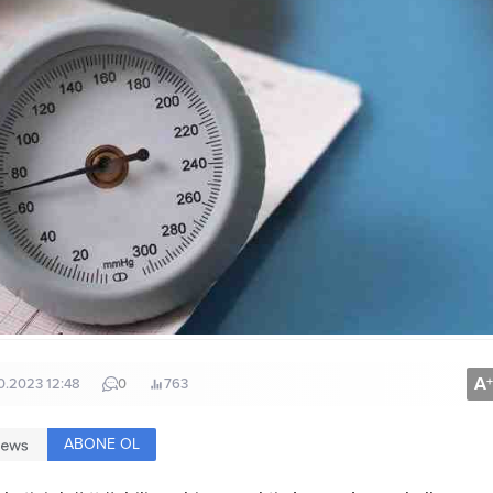
A
+
10.2023 12:48
0
763
ABONE OL