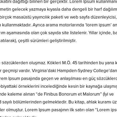
katini dağıttığı bilinen bir gerçektir. Lorem Ipsum kullanman
 metin gelecek yazmaya kıyasla daha dengeli bir harf dağılım
birçok masaüstü yayıncılık paketi ve web sayfa düzenleyicisi,
m kullanmaktadır. Ayrıca arama motorlarında ‘lorem ipsum’ a
ım aşamasında olan çok sayıda site listelenir. Yıllar içinde, 
ılarak), çeşitli sürümleri geliştirilmiştir.
e sözcüklerden oluşmaz. Kökleri M.Ö. 45 tarihinden bu yana k
bir geçmişi vardır. Virginia’daki Hampden-Sydney College’dan
Lorem Ipsum pasajında geçen ve anlaşılması en güç sözcükler
biyattaki örneklerini incelediğinde kesin bir kaynağa ulaşmış
inde kaleme alınan “de Finibus Bonorum et Malorum” (İyi ve
.33 sayılı bölümlerinden gelmektedir. Bu kitap, ahlak kuramı ü
r olmuştur. Lorem Ipsum pasajının ilk satırı olan “Lorem ip