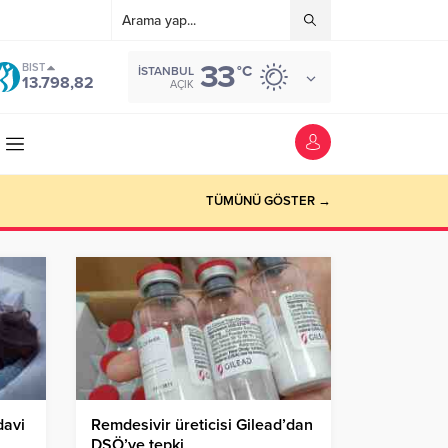
33
BIST
°C
İSTANBUL
13.798,82
AÇIK
TÜMÜNÜ GÖSTER →
davi
Remdesivir üreticisi Gilead’dan
DSÖ’ye tepki