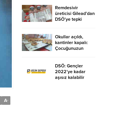
giderse Mayıs’ta
hazır”
Remdesivir
üreticisi Gilead’dan
DSÖ’ye tepki
Okullar açıldı,
kantinler kapalı:
Çocuğunuzun
bağışıklığını
beslenme
çantasıyla koruyun
DSÖ: Gençler
2022’ye kadar
aşısız kalabilir
A
-