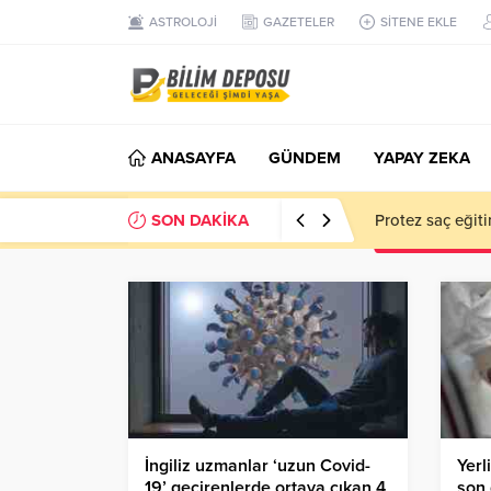
ASTROLOJİ
GAZETELER
SİTENE EKLE
ANASAYFA
GÜNDEM
YAPAY ZEKA
SON DAKİKA
EN İYİ 10 YAP
İngiliz uzmanlar ‘uzun Covid-
Yerl
19’ geçirenlerde ortaya çıkan 4
son 