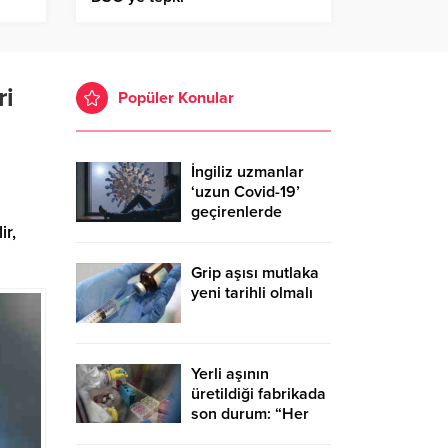
ri
Popüler Konular
İngiliz uzmanlar
‘uzun Covid-19’
geçirenlerde
ir,
ortaya çıkan 4 ana
sendroma dikkat
çekti
Grip aşısı mutlaka
yeni tarihli olmalı
Yerli aşının
üretildiği fabrikada
son durum: “Her
şey yolunda