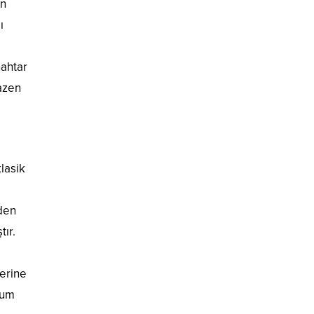
ın
ı
nahtar
bazen
lasik
den
tır.
zerine
sum