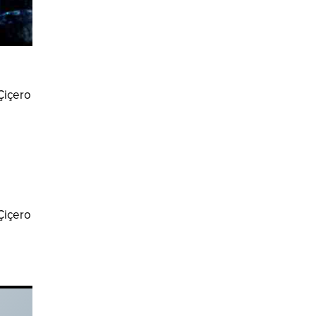
 Çiçero
 Çiçero