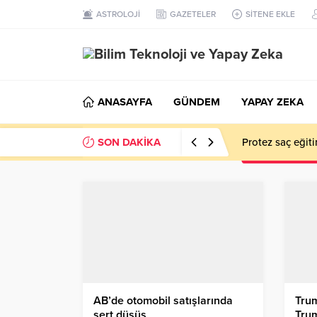
ASTROLOJİ
GAZETELER
SİTENE EKLE
ANASAYFA
GÜNDEM
YAPAY ZEKA
SON DAKİKA
Protez saç eğiti
AB’de otomobil satışlarında
Trum
sert düşüş
Tru