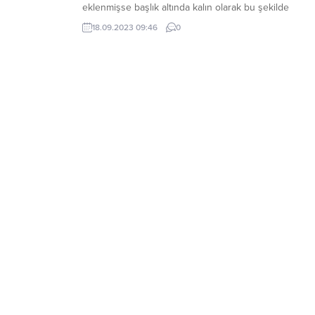
eklenmişse başlık altında kalın olarak bu şekilde
gösterilir, eklenmemişse bu alan boş kalır.
18.09.2023 09:46
0