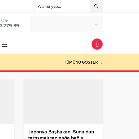
IST
°C
İSTANBUL
3.779,39
PARÇALI BULUTLU
TÜMÜNÜ GÖSTER →
Japonya Başbakanı Suga’dan
tartışmalı tapınağa bağış