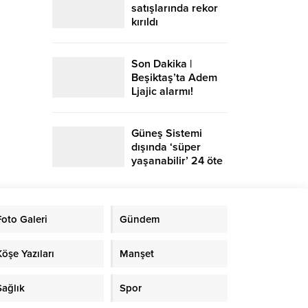
satışlarında rekor
kırıldı
Son Dakika |
Beşiktaş’ta Adem
Ljajic alarmı!
Ocak’ta transfer…
Güneş Sistemi
dışında ‘süper
yaşanabilir’ 24 öte
gezegen keşfedildi
Foto Galeri
Gündem
Köşe Yazıları
Manşet
Sağlık
Spor