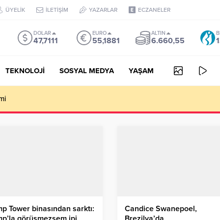
ÜYELİK
İLETİŞİM
YAZARLAR
ECZANELER
DOLAR
EURO
ALTIN
B
47,7111
55,1881
6.660,55
1
TEKNOLOJİ
SOSYAL MEDYA
YAŞAM
mi
p Tower binasından sarktı:
Candice Swanepoel,
mp’la görüşmezsem ipi
Brezilya’da