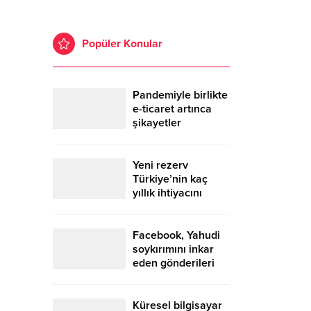
Popüler Konular
Pandemiyle birlikte
e-ticaret artınca
şikayetler
de katlandı
Yeni rezerv
Türkiye’nin kaç
yıllık ihtiyacını
karşılayacak?
Facebook, Yahudi
soykırımını inkar
eden gönderileri
yasaklıyor
Küresel bilgisayar