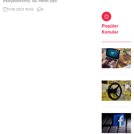
ekleyebilirsiniz. Bu metin yazı
düzenleme sayfasında “Özet”
17.09.2023 10:52
0
bölümünden eklenebilir. Özet
eklenmişse başlık altında kalın
olarak bu şekilde gösterilir,
Popüler
eklenmemişse bu alan boş kalır.
Konular