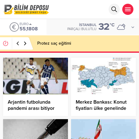
32
EURO
°C
İSTANBUL
55,1808
PARÇALI BULUTLU
Protez saç eğitimi
Arjantin futbolunda
Merkez Bankası: Konut
pandemi arası bitiyor
fiyatları ülke genelinde
yıllık reel yüzde 12.9,
İstanbul’da yüzde 23.3
yükseldi