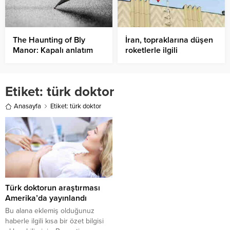
The Haunting of Bly
İran, topraklarına düşen
Manor: Kapalı anlatım
roketlerle ilgili
hayaletli hikaye
Ermenistan ve
Azerbaycan’ı uyardı
Etiket:
türk doktor
Anasayfa
Etiket: türk doktor
Türk doktorun araştırması
Amerika’da yayınlandı
Bu alana eklemiş olduğunuz
haberle ilgili kısa bir özet bilgisi