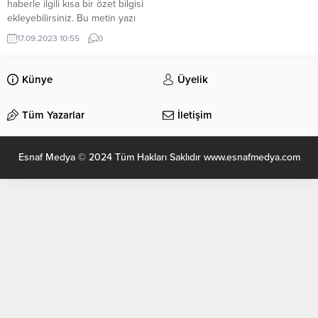
haberle ilgili kısa bir özet bilgisi
ekleyebilirsiniz. Bu metin yazı
düzenleme sayfasında “Özet”
17.09.2023 10:55
0
bölümünden eklenebilir. Özet
eklenmişse başlık altında kalın
olarak bu şekilde gösterilir,
Künye
Üyelik
eklenmemişse bu alan boş kalır.
Tüm Yazarlar
İletişim
Esnaf Medya © 2024 Tüm Hakları Saklıdır www.esnafmedya.com