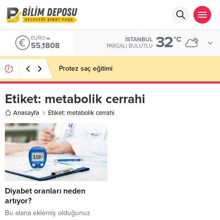
32
EURO
°C
İSTANBUL
55,1808
PARÇALI BULUTLU
Protez saç eğitimi
Etiket:
metabolik cerrahi
Anasayfa
Etiket: metabolik cerrahi
Diyabet oranları neden
artıyor?
Bu alana eklemiş olduğunuz