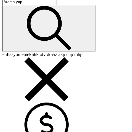
enflasyon
emeklilik
ötv
döviz
akp
chp
mhp