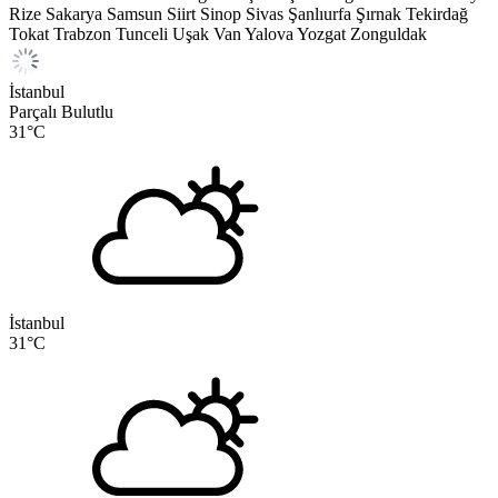
Rize
Sakarya
Samsun
Siirt
Sinop
Sivas
Şanlıurfa
Şırnak
Tekirdağ
Tokat
Trabzon
Tunceli
Uşak
Van
Yalova
Yozgat
Zonguldak
İstanbul
Parçalı Bulutlu
31
°C
İstanbul
31
°C