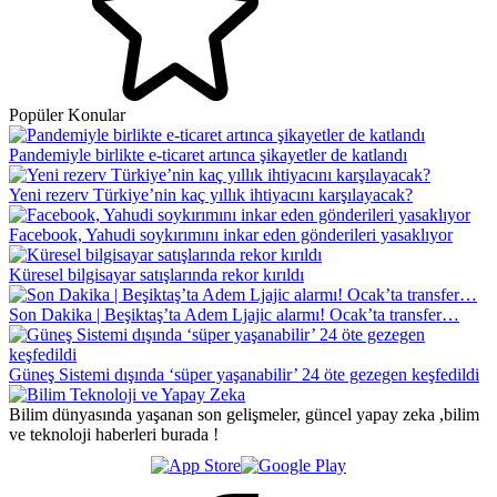
Popüler Konular
Pandemiyle birlikte e-ticaret artınca şikayetler de katlandı
Yeni rezerv Türkiye’nin kaç yıllık ihtiyacını karşılayacak?
Facebook, Yahudi soykırımını inkar eden gönderileri yasaklıyor
Küresel bilgisayar satışlarında rekor kırıldı
Son Dakika | Beşiktaş’ta Adem Ljajic alarmı! Ocak’ta transfer…
Güneş Sistemi dışında ‘süper yaşanabilir’ 24 öte gezegen keşfedildi
Bilim dünyasında yaşanan son gelişmeler, güncel yapay zeka ,bilim
ve teknoloji haberleri burada !