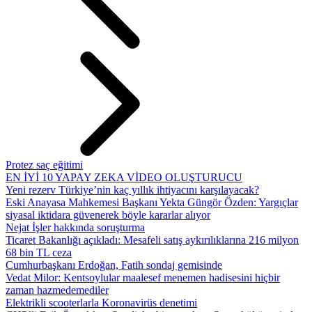
Protez saç eğitimi
EN İYİ 10 YAPAY ZEKA VİDEO OLUŞTURUCU
Yeni rezerv Türkiye’nin kaç yıllık ihtiyacını karşılayacak?
Eski Anayasa Mahkemesi Başkanı Yekta Güngör Özden: Yargıçlar
siyasal iktidara güvenerek böyle kararlar alıyor
Nejat İşler hakkında soruşturma
Ticaret Bakanlığı açıkladı: Mesafeli satış aykırılıklarına 216 milyon
68 bin TL ceza
Cumhurbaşkanı Erdoğan, Fatih sondaj gemisinde
Vedat Milor: Kentsoylular maalesef menemen hadisesini hiçbir
zaman hazmedemediler
Elektrikli scooterlarla Koronavirüs denetimi