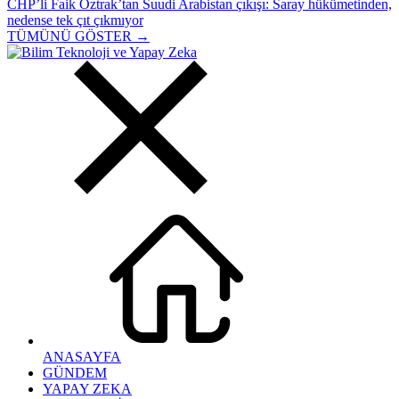
CHP’li Faik Öztrak’tan Suudi Arabistan çıkışı: Saray hükümetinden,
nedense tek çıt çıkmıyor
TÜMÜNÜ GÖSTER →
ANASAYFA
GÜNDEM
YAPAY ZEKA