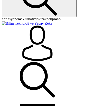
enflasyon
emeklilik
ötv
döviz
akp
chp
mhp