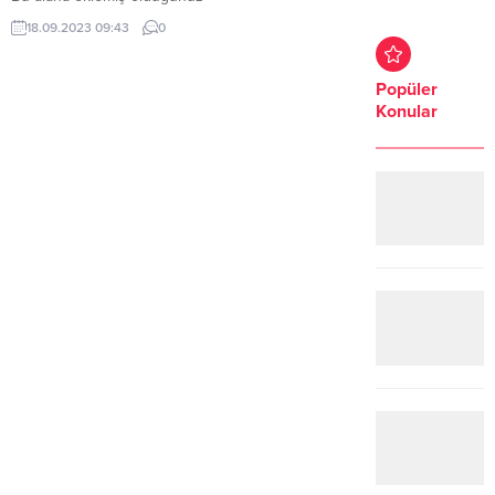
haberle ilgili kısa bir özet bilgisi
18.09.2023 09:43
0
ekleyebilirsiniz. Bu metin yazı
düzenleme sayfasında “Özet”
bölümünden eklenebilir. Özet
Popüler
eklenmişse başlık altında kalın
Konular
olarak bu şekilde gösterilir,
eklenmemişse bu alan boş kalır.