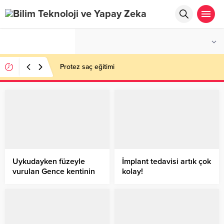
°C
İSTANBUL
PARÇALI BULUTLU
Protez saç eğitimi
Uykudayken füzeyle
İmplant tedavisi artık çok
vurulan Gence kentinin
kolay!
sakinleri: Ermenistan
sivillerden intikam alıyor