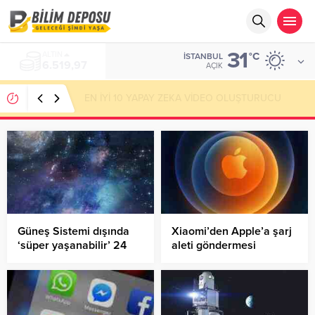
31
ALTIN
°C
İSTANBUL
6.519,97
AÇIK
EN İYİ 10 YAPAY ZEKA VİDEO OLUŞTURUCU
Güneş Sistemi dışında
Xiaomi’den Apple’a şarj
‘süper yaşanabilir’ 24
aleti göndermesi
öte gezegen keşfedildi