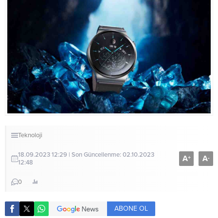
Teknoloji
18.09.2023 12:29 | Son Güncellenme: 02.10.2023
A
A
+
-
12:48
0
ABONE OL