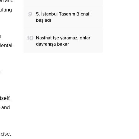
on and
ulting
9
5. İstanbul Tasarım Bienali
başladı
g
10
Nasihat işe yaramaz, onlar
davranışa bakar
dental.
r
self,
l and
cise,