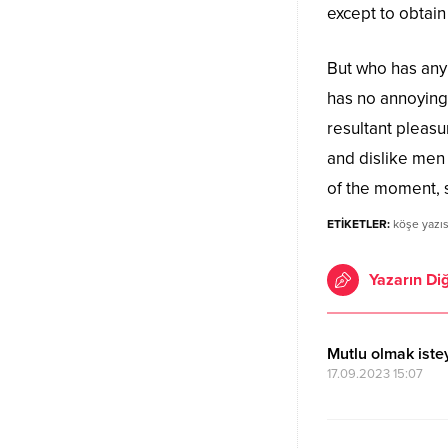
except to obtai
But who has any 
has no annoying
resultant pleas
and dislike men
of the moment, s
ETİKETLER:
köşe yazıs
Yazarın Diğ
Mutlu olmak istey
17.09.2023 15:07