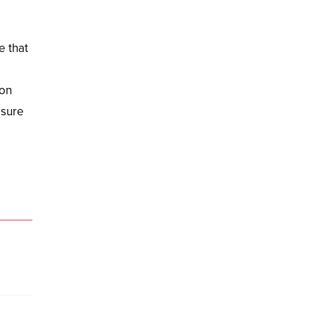
e that
ion
asure