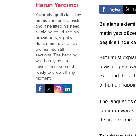
Harun Yardımcı
Paylaş
T
Yazar biyografi alanı. Lay
on his armour-like back,
Bu alana eklemiş 
and if he lifted his head
a little he could see his
metin yazı düze
brown belly, slightly
başlık altında k
domed and divided by
arches into stiff
sections. The bedding
But I must expla
was hardly able to
praising pain wa
cover it and seemed
ready to slide off any
expound the actu
moment.
of human happi
The languages on
common words. 
desirable: one c