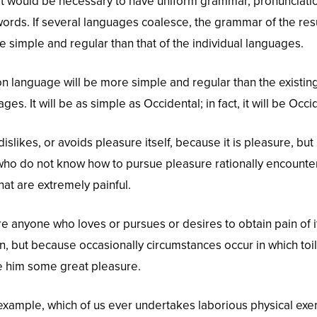
, it would be necessary to have uniform grammar, pronunciati
ds. If several languages coalesce, the grammar of the res
 simple and regular than that of the individual languages.
language will be more simple and regular than the existin
s. It will be as simple as Occidental; in fact, it will be Occi
islikes, or avoids pleasure itself, because it is pleasure, but
ho do not know how to pursue pleasure rationally encounte
at are extremely painful.
re anyone who loves or pursues or desires to obtain pain of it
in, but because occasionally circumstances occur in which toi
e him some great pleasure.
l example, which of us ever undertakes laborious physical exer