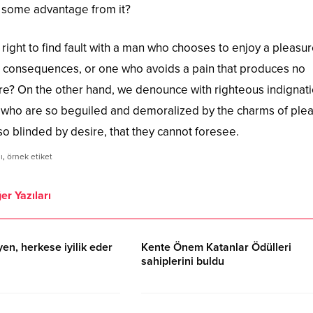
n some advantage from it?
right to find fault with a man who chooses to enjoy a pleasur
 consequences, or one who avoids a pain that produces no
ure? On the other hand, we denounce with righteous indignat
 who are so beguiled and demoralized by the charms of ple
o blinded by desire, that they cannot foresee.
ı
,
örnek etiket
er Yazıları
en, herkese iyilik eder
Kente Önem Katanlar Ödülleri
sahiplerini buldu
17.09.2023 15:07