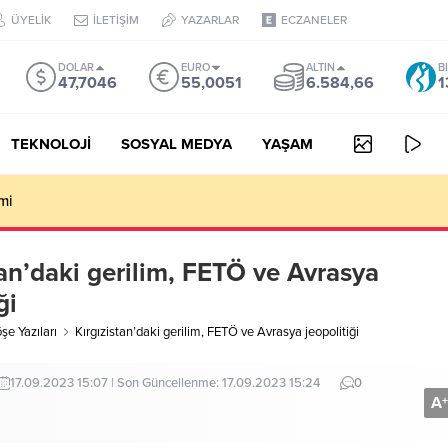
ÜYELİK
İLETİŞİM
YAZARLAR
ECZANELER
DOLAR
EURO
ALTIN
B
47,7046
55,0051
6.584,66
1
TEKNOLOJİ
SOSYAL MEDYA
YAŞAM
mi
tan’daki gerilim, FETÖ ve Avrasya
ği
şe Yazıları
Kırgızistan’daki gerilim, FETÖ ve Avrasya jeopolitiği
17.09.2023 15:07 | Son Güncellenme: 17.09.2023 15:24
0
A
+