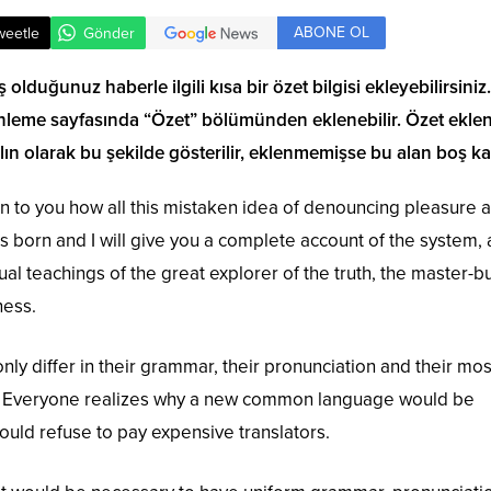
ABONE OL
weetle
Gönder
olduğunuz haberle ilgili kısa bir özet bilgisi ekleyebilirsiniz
nleme sayfasında “Özet” bölümünden eklenebilir. Özet ekle
alın olarak bu şekilde gösterilir, eklenmemişse bu alan boş kal
in to you how all this mistaken idea of denouncing pleasure 
s born and I will give you a complete account of the system,
al teachings of the great explorer of the truth, the master-b
ness.
ly differ in their grammar, their pronunciation and their mos
Everyone realizes why a new common language would be
ould refuse to pay expensive translators.