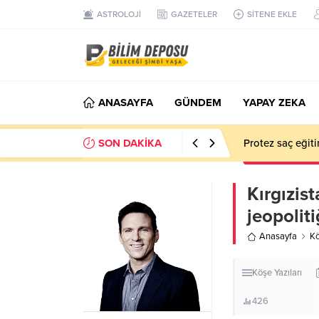
ASTROLOJİ
GAZETELER
SİTENE EKLE
ANASAYFA
GÜNDEM
YAPAY ZEKA
SON DAKİKA
Protez saç eğiti
Kırgızis
jeopoliti
Anasayfa
Kö
Köşe Yazıları
426