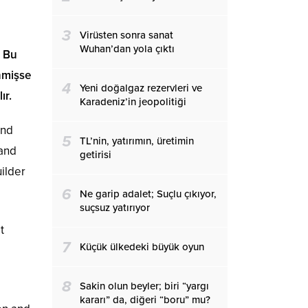
3
Virüsten sonra sanat
Wuhan’dan yola çıktı
. Bu
nmişse
4
Yeni doğalgaz rezervleri ve
ır.
Karadeniz’in jeopolitiği
and
5
TL’nin, yatırımın, üretimin
 and
getirisi
uilder
6
Ne garip adalet; Suçlu çıkıyor,
suçsuz yatırıyor
t
7
Küçük ülkedeki büyük oyun
8
Sakin olun beyler; biri “yargı
kararı” da, diğeri “boru” mu?