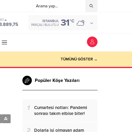
31
IST
°C
İSTANBUL
3.889,75
PARÇALI BULUTLU
TÜMÜNÜ GÖSTER →
Popüler Köşe Yazıları
1
Cumartesi notları: Pandemi
sonrası takım elbise biter!
A
-
2
Dolarla işi olmayan adam