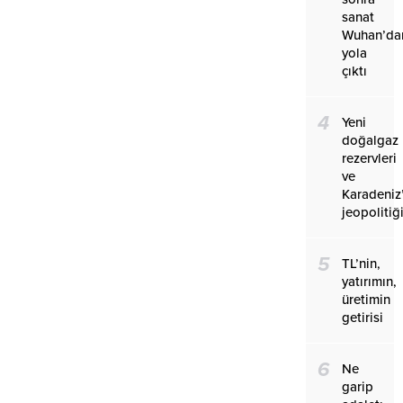
sanat
Wuhan’da
yola
çıktı
4
Yeni
doğalgaz
rezervleri
ve
Karadeniz
jeopolitiğ
5
TL’nin,
yatırımın,
üretimin
getirisi
6
Ne
garip