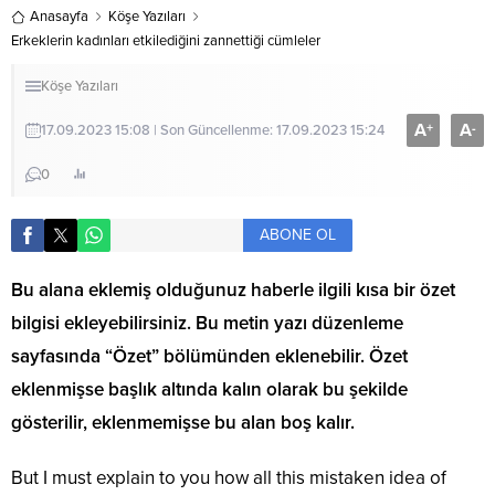
Anasayfa
Köşe Yazıları
Erkeklerin kadınları etkilediğini zannettiği cümleler
Köşe Yazıları
A
A
+
-
17.09.2023 15:08 | Son Güncellenme: 17.09.2023 15:24
0
ABONE OL
Bu alana eklemiş olduğunuz haberle ilgili kısa bir özet
bilgisi ekleyebilirsiniz. Bu metin yazı düzenleme
sayfasında “Özet” bölümünden eklenebilir. Özet
eklenmişse başlık altında kalın olarak bu şekilde
gösterilir, eklenmemişse bu alan boş kalır.
But I must explain to you how all this mistaken idea of