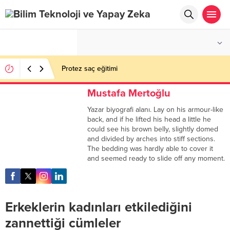
°C
İSTANBUL
AÇIK
Protez saç eğitimi
Mustafa Mertoğlu
Yazar biyografi alanı. Lay on his armour-like
back, and if he lifted his head a little he
could see his brown belly, slightly domed
and divided by arches into stiff sections.
The bedding was hardly able to cover it
and seemed ready to slide off any moment.
Erkeklerin kadınları etkilediğini
zannettiği cümleler