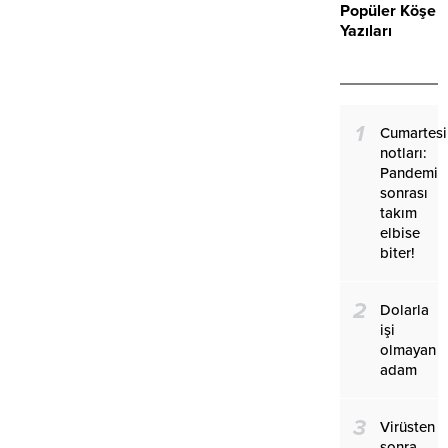
Popüler Köşe
Yazıları
1
Cumartesi
notları:
Pandemi
sonrası
takım
elbise
biter!
2
Dolarla
işi
olmayan
adam
3
Virüsten
sonra