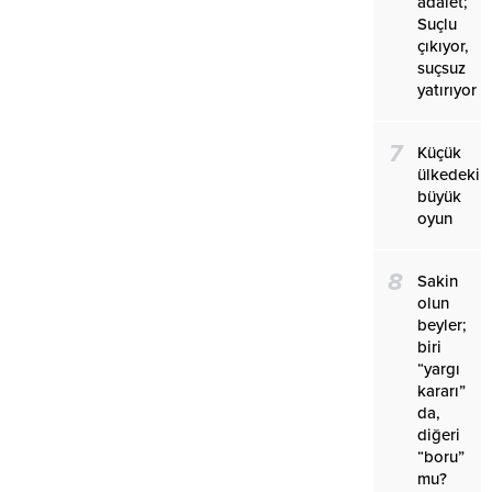
adalet;
Suçlu
çıkıyor,
suçsuz
yatırıyor
7
Küçük
ülkedeki
büyük
oyun
8
Sakin
olun
beyler;
biri
“yargı
kararı”
da,
diğeri
“boru”
mu?