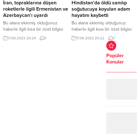
İran, topraklarına düşen
Hindistan’da öldü sanılıp
roketlerle ilgili Ermenistan ve
soğutucuya koyulan adam
Azerbaycan’ı uyardı
hayatını kaybetti
Bu alana eklemiş olduğunuz
Bu alana eklemiş olduğunuz
haberle ilgili kısa bir özet bilgisi
haberle ilgili kısa bir özet bilgisi
ekleyebilirsiniz. Bu metin yazı
ekleyebilirsiniz. Bu metin yazı
17.09.2023 20:24
0
17.09.2023 20:22
0
düzenleme sayfasında “Özet”
düzenleme sayfasında “Özet”
bölümünden eklenebilir. Özet
bölümünden eklenebilir. Özet
eklenmişse başlık altında kalın
eklenmişse başlık altında kalın
Popüler
olarak bu şekilde gösterilir,
olarak bu şekilde gösterilir,
Konular
eklenmemişse bu alan boş kalır.
eklenmemişse bu alan boş kalır.