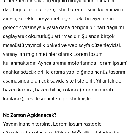
Yinelenen bir sayfa içeriğinin okuyucunun dikkatini
dağıttığı bilinen bir gerçektir. Lorem Ipsum kullanmanın
amacı, sürekli buraya metin gelecek, buraya metin
gelecek yazmaya kıyasla daha dengeli bir harf dağılımı
sağlayarak okunurluğu artırmasıdır. Şu anda birçok
masaüstü yayıncılık paketi ve web sayfa düzenleyicisi,
varsayılan mıgır metinler olarak Lorem Ipsum
kullanmaktadır. Ayrıca arama motorlarında ‘lorem ipsum’
anahtar sözcükleri ile arama yapıldığında henüz tasarım
aşamasında olan çok sayıda site listelenir. Yıllar içinde,
bazen kazara, bazen bilinçli olarak (örneğin mizah
katılarak), çeşitli sürümleri geliştirilmiştir.
Ne Zaman Açıklanacak?
Yaygın inancın tersine, Lorem Ipsum rastgele
sözcüklerden oluşmaz. Kökleri M.Ö. 45 tarihinden bu