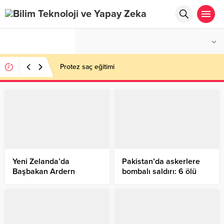
°C
İSTANBUL
AÇIK
Protez saç eğitimi
Yeni Zelanda’da
Pakistan’da askerlere
Başbakan Ardern
bombalı saldırı: 6 ölü
liderliğindeki İşçi Partisi
genel seçimden galip
çıktı