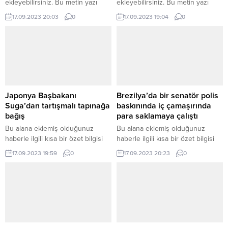
ekleyebilirsiniz. Bu metin yazı
ekleyebilirsiniz. Bu metin yazı
düzenleme sayfasında “Özet”
düzenleme sayfasında “Özet”
17.09.2023 20:03
0
17.09.2023 19:04
0
bölümünden eklenebilir. Özet
bölümünden eklenebilir. Özet
eklenmişse başlık altında kalın
eklenmişse başlık altında kalın
olarak bu şekilde gösterilir,
olarak bu şekilde gösterilir,
eklenmemişse bu alan boş kalır.
eklenmemişse bu alan boş kalır.
Japonya Başbakanı
Brezilya’da bir senatör polis
Suga’dan tartışmalı tapınağa
baskınında iç çamaşırında
bağış
para saklamaya çalıştı
Bu alana eklemiş olduğunuz
Bu alana eklemiş olduğunuz
haberle ilgili kısa bir özet bilgisi
haberle ilgili kısa bir özet bilgisi
ekleyebilirsiniz. Bu metin yazı
ekleyebilirsiniz. Bu metin yazı
17.09.2023 19:59
0
17.09.2023 20:23
0
düzenleme sayfasında “Özet”
düzenleme sayfasında “Özet”
bölümünden eklenebilir. Özet
bölümünden eklenebilir. Özet
eklenmişse başlık altında kalın
eklenmişse başlık altında kalın
olarak bu şekilde gösterilir,
olarak bu şekilde gösterilir,
eklenmemişse bu alan boş kalır.
eklenmemişse bu alan boş kalır.