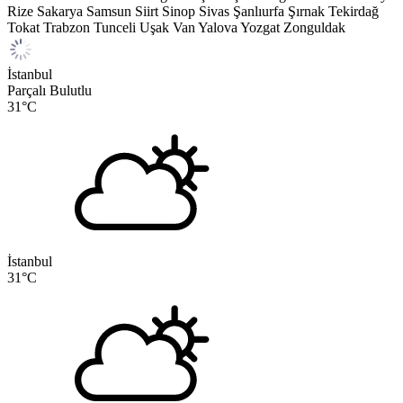
Rize
Sakarya
Samsun
Siirt
Sinop
Sivas
Şanlıurfa
Şırnak
Tekirdağ
Tokat
Trabzon
Tunceli
Uşak
Van
Yalova
Yozgat
Zonguldak
İstanbul
Parçalı Bulutlu
31
°C
İstanbul
31
°C