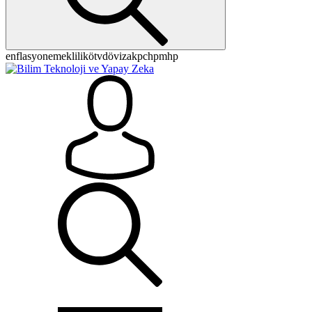
enflasyon
emeklilik
ötv
döviz
akp
chp
mhp