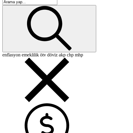
enflasyon
emeklilik
ötv
döviz
akp
chp
mhp