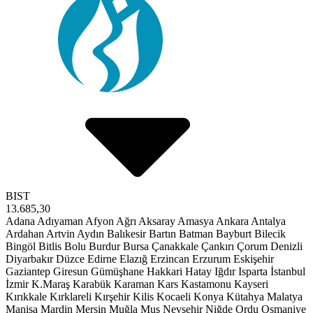
BIST
13.685,30
Adana
Adıyaman
Afyon
Ağrı
Aksaray
Amasya
Ankara
Antalya
Ardahan
Artvin
Aydın
Balıkesir
Bartın
Batman
Bayburt
Bilecik
Bingöl
Bitlis
Bolu
Burdur
Bursa
Çanakkale
Çankırı
Çorum
Denizli
Diyarbakır
Düzce
Edirne
Elazığ
Erzincan
Erzurum
Eskişehir
Gaziantep
Giresun
Gümüşhane
Hakkari
Hatay
Iğdır
Isparta
İstanbul
İzmir
K.Maraş
Karabük
Karaman
Kars
Kastamonu
Kayseri
Kırıkkale
Kırklareli
Kırşehir
Kilis
Kocaeli
Konya
Kütahya
Malatya
Manisa
Mardin
Mersin
Muğla
Muş
Nevşehir
Niğde
Ordu
Osmaniye