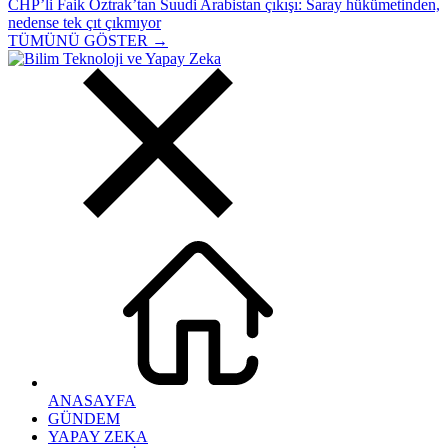
CHP’li Faik Öztrak’tan Suudi Arabistan çıkışı: Saray hükümetinden,
nedense tek çıt çıkmıyor
TÜMÜNÜ GÖSTER →
ANASAYFA
GÜNDEM
YAPAY ZEKA