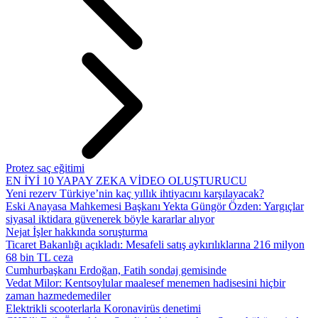
Protez saç eğitimi
EN İYİ 10 YAPAY ZEKA VİDEO OLUŞTURUCU
Yeni rezerv Türkiye’nin kaç yıllık ihtiyacını karşılayacak?
Eski Anayasa Mahkemesi Başkanı Yekta Güngör Özden: Yargıçlar
siyasal iktidara güvenerek böyle kararlar alıyor
Nejat İşler hakkında soruşturma
Ticaret Bakanlığı açıkladı: Mesafeli satış aykırılıklarına 216 milyon
68 bin TL ceza
Cumhurbaşkanı Erdoğan, Fatih sondaj gemisinde
Vedat Milor: Kentsoylular maalesef menemen hadisesini hiçbir
zaman hazmedemediler
Elektrikli scooterlarla Koronavirüs denetimi