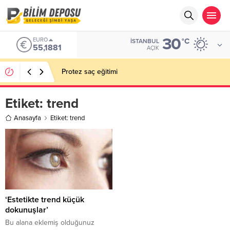
30
EURO
°C
İSTANBUL
55,1881
AÇIK
Protez saç eğitimi
Etiket:
trend
Anasayfa
Etiket: trend
‘Estetikte trend küçük
dokunuşlar’
Bu alana eklemiş olduğunuz