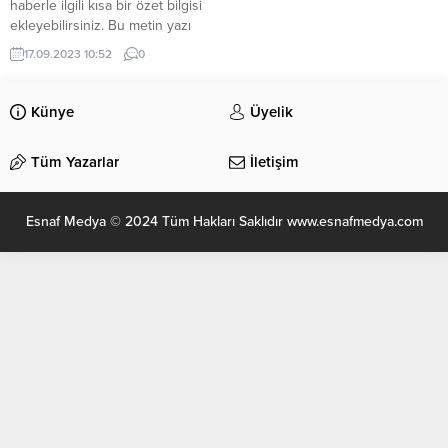
haberle ilgili kısa bir özet bilgisi
ekleyebilirsiniz. Bu metin yazı
düzenleme sayfasında “Özet”
17.09.2023 10:52
0
bölümünden eklenebilir. Özet
eklenmişse başlık altında kalın
olarak bu şekilde gösterilir,
Künye
Üyelik
eklenmemişse bu alan boş kalır.
Tüm Yazarlar
İletişim
Esnaf Medya © 2024 Tüm Hakları Saklıdır www.esnafmedya.com