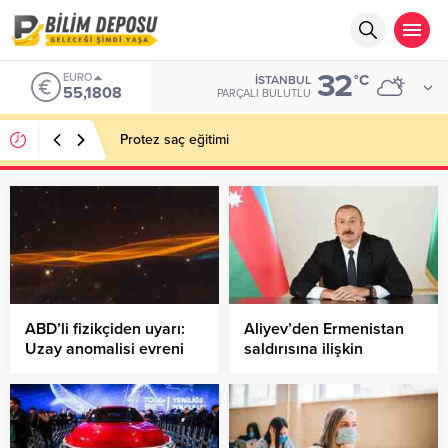
32
EURO
°C
İSTANBUL
55,1808
PARÇALI BULUTLU
Protez saç eğitimi
ABD’li fizikçiden uyarı:
Aliyev’den Ermenistan
Uzay anomalisi evreni
saldırısına ilişkin
parçalayabilir
açıklama