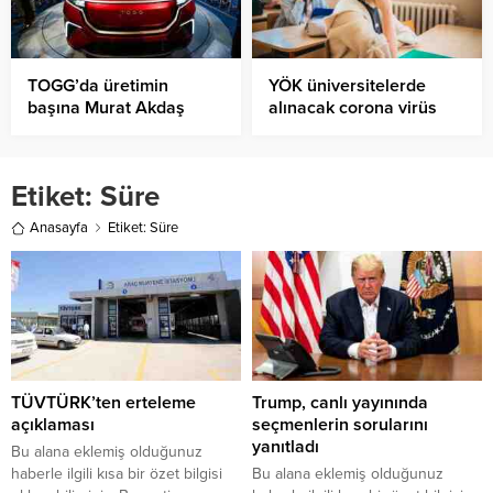
TOGG’da üretimin
YÖK üniversitelerde
başına Murat Akdaş
alınacak corona virüs
geldi (Honda’dan
tedbirlerini açıkladı
transfer)
Etiket:
Süre
Anasayfa
Etiket: Süre
TÜVTÜRK’ten erteleme
Trump, canlı yayınında
açıklaması
seçmenlerin sorularını
yanıtladı
Bu alana eklemiş olduğunuz
haberle ilgili kısa bir özet bilgisi
Bu alana eklemiş olduğunuz