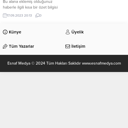
Bu alana eklemiş olduğunuz
haberle ilgili kısa bir özet bilgisi
ekleyebilirsiniz. Bu metin yazı
17.09.2023 20:13
0
düzenleme sayfasında “Özet”
bölümünden eklenebilir. Özet
eklenmişse başlık altında kalın
Künye
Üyelik
olarak bu şekilde gösterilir,
eklenmemişse bu alan boş kalır.
Tüm Yazarlar
İletişim
Esnaf Medya © 2024 Tüm Hakları Saklıdır www.esnafmedya.com