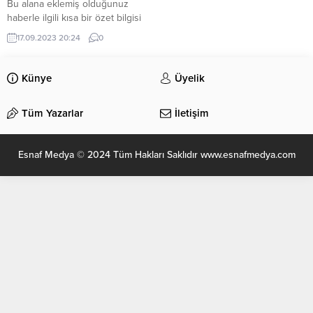
Bu alana eklemiş olduğunuz
haberle ilgili kısa bir özet bilgisi
ekleyebilirsiniz. Bu metin yazı
17.09.2023 20:24
0
düzenleme sayfasında “Özet”
bölümünden eklenebilir. Özet
eklenmişse başlık altında kalın
Künye
Üyelik
olarak bu şekilde gösterilir,
eklenmemişse bu alan boş kalır.
Tüm Yazarlar
İletişim
Esnaf Medya © 2024 Tüm Hakları Saklıdır www.esnafmedya.com