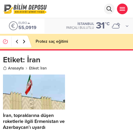
31
EURO
°C
İSTANBUL
55,0919
PARÇALI BULUTLU
Protez saç eğitimi
Etiket:
İran
Anasayfa
Etiket: İran
İran, topraklarına düşen
roketlerle ilgili Ermenistan ve
Azerbaycan’ı uyardı