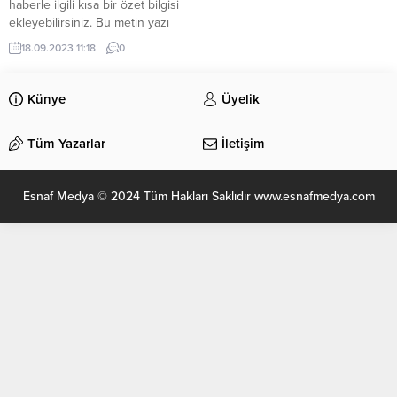
haberle ilgili kısa bir özet bilgisi
ekleyebilirsiniz. Bu metin yazı
düzenleme sayfasında “Özet”
18.09.2023 11:18
0
bölümünden eklenebilir. Özet
eklenmişse başlık altında kalın
olarak bu şekilde gösterilir,
Künye
Üyelik
eklenmemişse bu alan boş kalır.
Tüm Yazarlar
İletişim
Esnaf Medya © 2024 Tüm Hakları Saklıdır www.esnafmedya.com