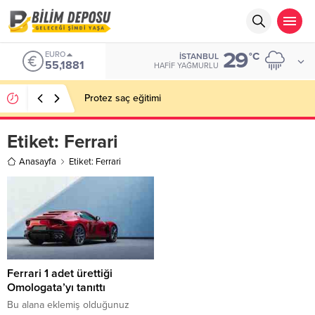
29
EURO
°C
İSTANBUL
55,1881
HAFIF YAĞMURLU
Protez saç eğitimi
Etiket:
Ferrari
Anasayfa
Etiket: Ferrari
Ferrari 1 adet ürettiği
Omologata’yı tanıttı
Bu alana eklemiş olduğunuz