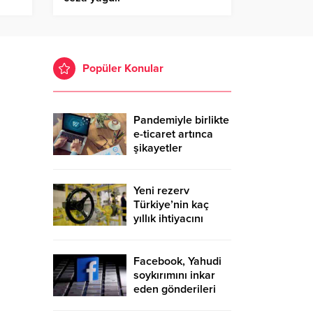
Popüler Konular
Pandemiyle birlikte
e-ticaret artınca
şikayetler
de katlandı
Yeni rezerv
Türkiye’nin kaç
yıllık ihtiyacını
karşılayacak?
Facebook, Yahudi
soykırımını inkar
eden gönderileri
yasaklıyor