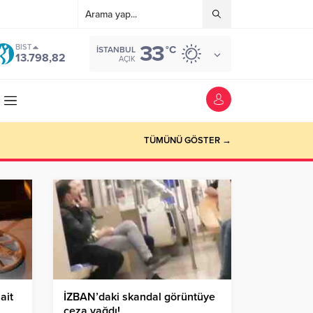
33
BIST
°C
İSTANBUL
13.798,82
AÇIK
TÜMÜNÜ GÖSTER →
ait
İZBAN’daki skandal görüntüye
ceza yağdı!