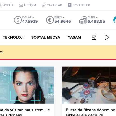
ÜYELİK
İLETİŞİM
YAZARLAR
ECZANELER
DOLAR
EURO
ALTIN
47,5939
54,9646
6.488,95
TEKNOLOJİ
SOSYAL MEDYA
YAŞAM
mi
a’da yüz tanıma sistemi ile
Bursa’da Bizans dönemine 
veriş dönemi
sikkeler ele geçirildi