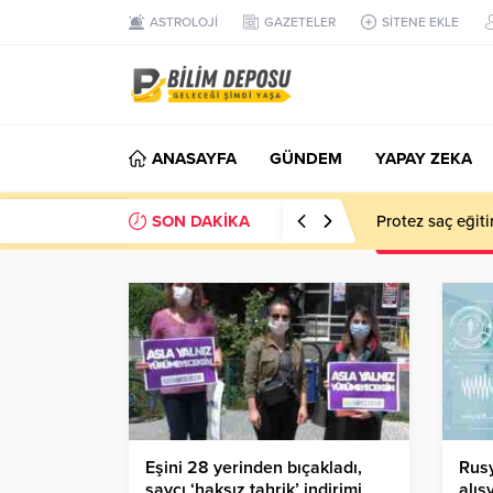
ASTROLOJİ
GAZETELER
SİTENE EKLE
ANASAYFA
GÜNDEM
YAPAY ZEKA
SON DAKİKA
Protez saç eğiti
Eşini 28 yerinden bıçakladı,
Rusy
savcı ‘haksız tahrik’ indirimi
alış