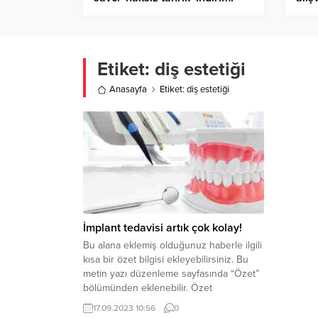
istedi
Etiket:
diş estetiği
Anasayfa
Etiket: diş estetiği
İmplant tedavisi artık çok kolay!
Bu alana eklemiş olduğunuz haberle ilgili
kısa bir özet bilgisi ekleyebilirsiniz. Bu
metin yazı düzenleme sayfasında “Özet”
bölümünden eklenebilir. Özet
eklenmişse başlık altında kalın olarak bu
17.09.2023 10:56
0
şekilde gösterilir, eklenmemişse bu alan