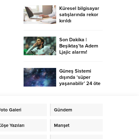
Küresel bilgisayar
satışlarında rekor
kırıldı
Son Dakika |
Beşiktaş’ta Adem
Ljajic alarmı!
Ocak’ta transfer…
Güneş Sistemi
dışında ‘süper
yaşanabilir’ 24 öte
gezegen keşfedildi
Foto Galeri
Gündem
Köşe Yazıları
Manşet