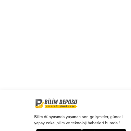
eklenmişse başlık altında kalın olarak bu
şekilde gösterilir, eklenmemişse bu alan
boş kalır.
Bilim dünyasında yaşanan son gelişmeler, güncel
yapay zeka ,bilim ve teknoloji haberleri burada !