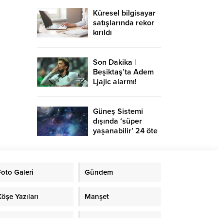
Küresel bilgisayar
satışlarında rekor
kırıldı
Son Dakika |
Beşiktaş’ta Adem
Ljajic alarmı!
Ocak’ta transfer…
Güneş Sistemi
dışında ‘süper
yaşanabilir’ 24 öte
gezegen keşfedildi
Foto Galeri
Gündem
Köşe Yazıları
Manşet