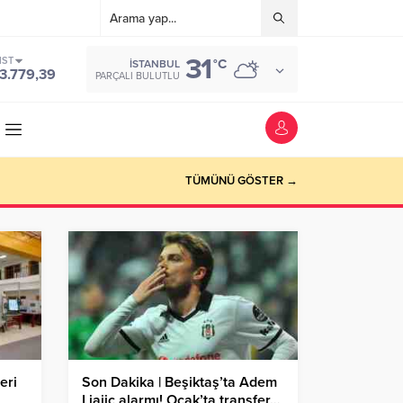
31
IST
°C
İSTANBUL
3.779,39
PARÇALI BULUTLU
TÜMÜNÜ GÖSTER →
eri
Son Dakika | Beşiktaş’ta Adem
Ljajic alarmı! Ocak’ta transfer…