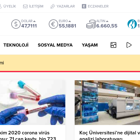
ÜYELİK
İLETİŞİM
YAZARLAR
ECZANELER
DOLAR
EURO
ALTIN
B
47,7111
55,1881
6.660,55
1
TEKNOLOJİ
SOSYAL MEDYA
YAŞAM
mi
kim 2020 corona virüs
Koç Üniversitesi’ne dijital v
osu: 71 can kaybı, bin 723
analizi laboratuvarı