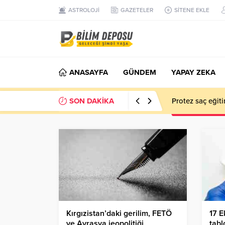
ASTROLOJİ
GAZETELER
SİTENE EKLE
ANASAYFA
GÜNDEM
YAPAY ZEKA
SON DAKİKA
Protez saç eğiti
Kırgızistan’daki gerilim, FETÖ
17 E
ve Avrasya jeopolitiği
tabl