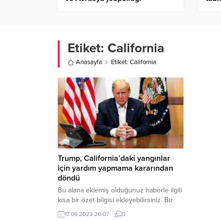
yeni
Etiket:
California
Anasayfa
Etiket: California
Trump, California’daki yangınlar
için yardım yapmama kararından
döndü
Bu alana eklemiş olduğunuz haberle ilgili
kısa bir özet bilgisi ekleyebilirsiniz. Bu
metin yazı düzenleme sayfasında “Özet”
17.09.2023 20:07
0
bölümünden eklenebilir. Özet