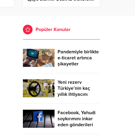
Popüler Konular
Pandemiyle birlikte
e-ticaret artınca
şikayetler
de katlandı
Yeni rezerv
Türkiye’nin kaç
yıllık ihtiyacını
karşılayacak?
Facebook, Yahudi
soykırımını inkar
eden gönderileri
yasaklıyor