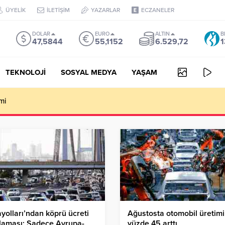
ÜYELİK
İLETİŞİM
YAZARLAR
ECZANELER
DOLAR
EURO
ALTIN
B
47,5844
55,1152
6.529,72
1
TEKNOLOJİ
SOSYAL MEDYA
YAŞAM
mi
yolları’ndan köprü ücreti
Ağustosta otomobil üretimi
laması: Sadece Avrupa-
yüzde 45 arttı