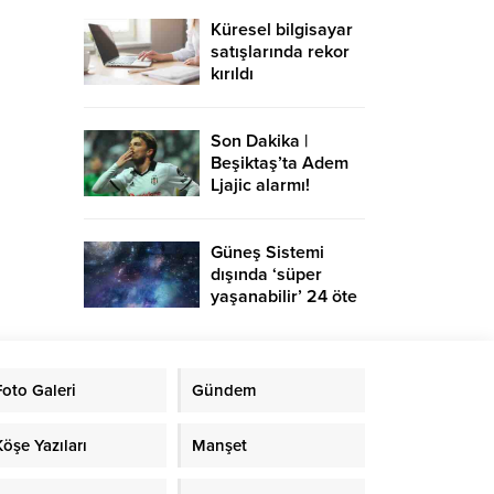
Küresel bilgisayar
satışlarında rekor
kırıldı
Son Dakika |
Beşiktaş’ta Adem
Ljajic alarmı!
Ocak’ta transfer…
Güneş Sistemi
dışında ‘süper
yaşanabilir’ 24 öte
gezegen keşfedildi
Foto Galeri
Gündem
Köşe Yazıları
Manşet