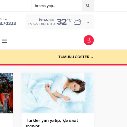
32
IST
°C
İSTANBUL
3.703,13
PARÇALI BULUTLU
TÜMÜNÜ GÖSTER →
Türkler yan yatıp, 7,5 saat
uyuyor