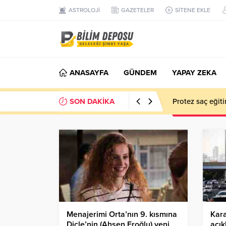
ASTROLOJİ
GAZETELER
SİTENE EKLE
ANASAYFA
GÜNDEM
YAPAY ZEKA
SON DAKİKA
Protez saç eğiti
Menajerimi Orta’nın 9. kısmına
Kara
Dicle’nin (Ahsen Eroğlu) yeni
açık