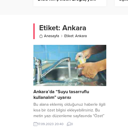
imajı damga vuracak
Asya
ücre
Etiket:
Ankara
Anasayfa
Etiket: Ankara
Ankara’da “Suyu tasarruflu
kullanalım” uyarısı
Bu alana eklemiş olduğunuz haberle ilgili
kısa bir özet bilgisi ekleyebilirsiniz. Bu
metin yazı düzenleme sayfasında “Özet”
bölümünden eklenebilir. Özet
17.09.2023 20:40
0
eklenmişse başlık altında kalın olarak bu