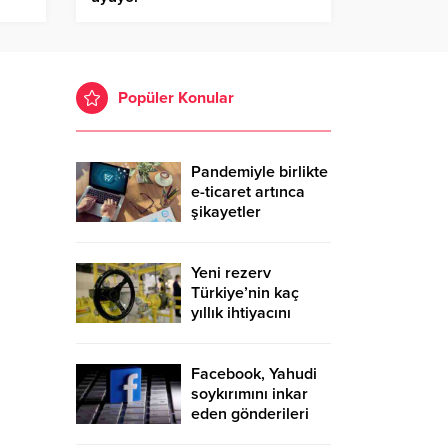
Popüler Konular
Pandemiyle birlikte
e-ticaret artınca
şikayetler
de katlandı
Yeni rezerv
Türkiye’nin kaç
yıllık ihtiyacını
karşılayacak?
Facebook, Yahudi
soykırımını inkar
eden gönderileri
yasaklıyor