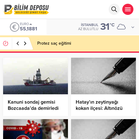
31
EURO
°C
İSTANBUL
55,1881
AZ BULUTLU
Protez saç eğitimi
Kanuni sondaj gemisi
Hatay’ın zeytinyağı
Bozcaada’da demirledi
kokan ilçesi: Altınözü